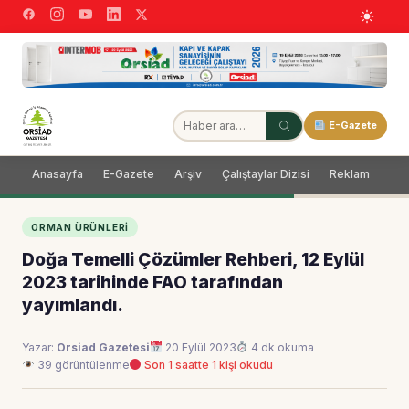
E-Gazete
Anasayfa
E-Gazete
Arşiv
Çalıştaylar Dizisi
Reklam
Dağ
ORMAN ÜRÜNLERI
Doğa Temelli Çözümler Rehberi, 12 Eylül
2023 tarihinde FAO tarafından
yayımlandı.
Yazar:
Orsiad Gazetesi
20 Eylül 2023
4 dk okuma
39 görüntülenme
Son 1 saatte 1 kişi okudu