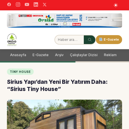
E-Gazete
Anasayfa
E-Gazete
Arşiv
Çalıştaylar Dizisi
Reklam
Dağ
TINY HOUSE
Sirius Yapı’dan Yeni Bir Yatırım Daha:
“Sirius Tiny House”