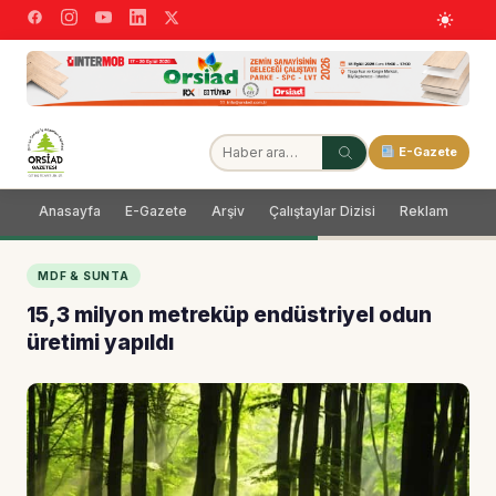
E-Gazete
Anasayfa
E-Gazete
Arşiv
Çalıştaylar Dizisi
Reklam
Dağ
MDF & SUNTA
15,3 milyon metreküp endüstriyel odun
üretimi yapıldı