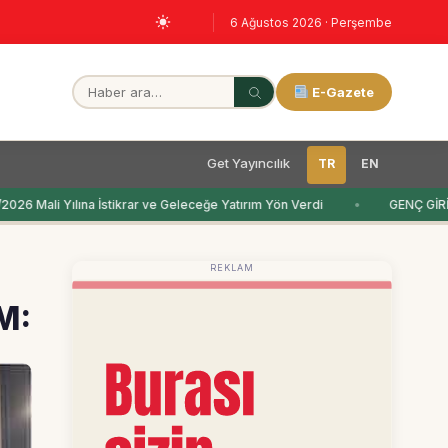
6 Ağustos 2026 · Perşembe
E-Gazete
Get Yayıncılık
TR
EN
6 Mali Yılına İstikrar ve Geleceğe Yatırım Yön Verdi
GENÇ GİRİ
REKLAM
M: