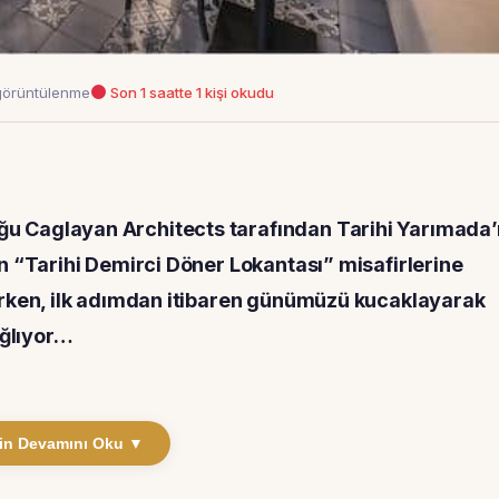
görüntülenme
Son 1 saatte 1 kişi okudu
 Caglayan Architects tarafından Tarihi Yarımada’
n “Tarihi Demirci Döner Lokantası” misafirlerine
irken, ilk adımdan itibaren günümüzü kucaklayarak
ağlıyor…
in Devamını Oku ▼