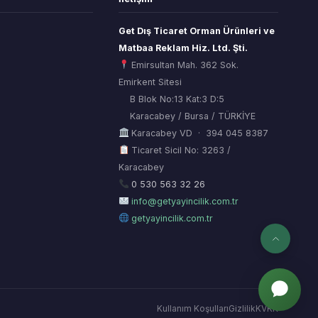
Get Dış Ticaret Orman Ürünleri ve
Matbaa Reklam Hiz. Ltd. Şti.
Emirsultan Mah. 362 Sok.
Emirkent Sitesi
B Blok No:13 Kat:3 D:5
Karacabey / Bursa / TÜRKİYE
Karacabey VD · 394 045 8387
Ticaret Sicil No: 3263 /
Karacabey
ORSİAD AI
Sektörel Hafıza Asistanı
0 530 563 32 26
info@getyayincilik.com.tr
getyayincilik.com.tr
Kullanım Koşulları
Gizlilik
KVKK