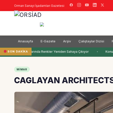
Orman Sanayi İşadamları Gazetesi
Anasayfa
E-Gazete
Arşiv
Çalıştaylar Dizisi
SON DAKIKA
Çocuk Odalarında Renkler Yeniden Sahaya Çıkıyor
Konut 
MIMAR
CAGLAYAN ARCHITECTS’