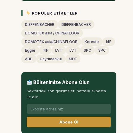
POPÜLER ETIKETLER
DIEFFENBACHER
DIEFFENBACHER
DOMOTEX asia / CHINAFLOOR
DOMOTEX asia/CHINAFLOOR
Kereste
I4F
Egger
I4F
LVT
LVT
SPC
SPC
ABD
Gayrimenkul
MDF
Bültenimize Abone Olun
Sektördeki son gelişmeleri haftalık e-posta
ile alın.
Abone Ol