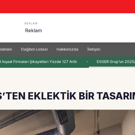
REKLAM
Reklam
Dağıtım Listesi
Hakkımızda
İletişim
İnşaat Firmaları Şikayetleri Yüzde 127 Arttı
EGGER Grup’un 2025/202
TEN EKLEKTİK BİR TASARI