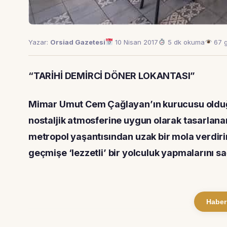
Yazar:
Orsiad Gazetesi
10 Nisan 2017
5 dk okuma
67 
“TARİHİ DEMİRCİ DÖNER LOKANTASI”
Mimar Umut Cem Çağlayan’ın kurucusu olduğu
nostaljik atmosferine uygun olarak tasarlana
metropol yaşantısından uzak bir mola verdir
geçmişe ‘lezzetli’ bir yolculuk yapmalarını s
Haber