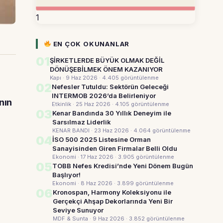
1
EN ÇOK OKUNANLAR
01
ŞİRKETLERDE BÜYÜK OLMAK DEĞİL
DÖNÜŞEBİLMEK ÖNEM KAZANIYOR
Kapı · 9 Haz 2026
· 4.405 görüntülenme
02
Nefesler Tutuldu: Sektörün Geleceği
INTERMOB 2026’da Belirleniyor
nın
Etkinlik · 25 Haz 2026
· 4.105 görüntülenme
03
Kenar Bandında 30 Yıllık Deneyim ile
Sarsılmaz Liderlik
KENAR BANDI · 23 Haz 2026
· 4.064 görüntülenme
04
İSO 500 2025 Listesine Orman
Sanayisinden Giren Firmalar Belli Oldu
Ekonomi · 17 Haz 2026
· 3.905 görüntülenme
05
TOBB Nefes Kredisi’nde Yeni Dönem Bugün
Başlıyor!
Ekonomi · 8 Haz 2026
· 3.899 görüntülenme
06
Kronospan, Harmony Koleksiyonu ile
Gerçekçi Ahşap Dekorlarında Yeni Bir
Seviye Sunuyor
MDF & Sunta · 9 Haz 2026
· 3.852 görüntülenme