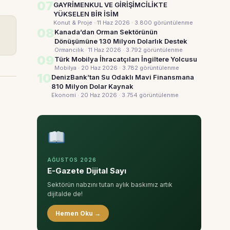
07
GAYRİMENKUL VE GİRİŞİMCİLİKTE
YÜKSELEN BİR İSİM
Konut & Proje · 11 Haz 2026
· 3.800 görüntülenme
08
Kanada’dan Orman Sektörünün
Dönüşümüne 130 Milyon Dolarlık Destek
Ormancılık · 11 Haz 2026
· 3.792 görüntülenme
09
Türk Mobilya İhracatçıları İngiltere Yolcusu
Mobilya · 20 Haz 2026
· 3.782 görüntülenme
10
DenizBank’tan Su Odaklı Mavi Finansmana
810 Milyon Dolar Kaynak
Ekonomi · 20 Haz 2026
· 3.754 görüntülenme
AĞUSTOS 2026
E-Gazete Dijital Sayı
Sektörün nabzını tutan aylık baskımız artık
dijitalde de!
Hemen Oku →