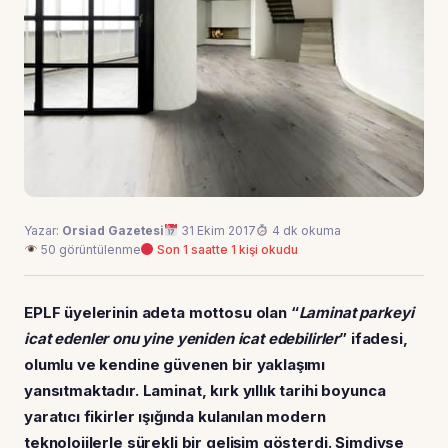
Yazar:
Orsiad Gazetesi
31 Ekim 2017
4 dk okuma
50 görüntülenme
Son 1 saatte 1 kişi okudu
EPLF üyelerinin adeta mottosu olan
“
Laminat parkeyi
icat edenler onu yine yeniden icat edebilirler
”
ifadesi,
olumlu ve kendine güvenen bir yaklaşımı
yansıtmaktadır. Laminat, kırk yıllık tarihi boyunca
yaratıcı fikirler ışığında kulanılan modern
teknolojilerle sürekli bir gelişim gösterdi. Şimdiyse