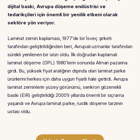
dijital baskı, Avrupa döşeme endüstrisi ve
tedarik
ç
ileri i
ç
in
ö
nemli bir yenilik etkeni olarak
sektöre yön veriyor.
Laminat zemin kaplaması, 1977’de bir İsveç şirketi
tarafından geliştirildiğinden beri, Avrupalı ​​uzmanlar tarafından
sürekli yenilenen bir ürün oldu. İlk doğrudan kaplamalı
laminat döşeme (DPL) 1980’lerin sonunda Alman pazarına
girdi. Bu, yüksek fiyat aralığının dışında olan laminat parke
ürünlerini herkes için daha uygun fiyatlı hale getirdi. Avrupa
laminat zeminlerin yüzey görünümü, senkron gözenekli
baskı (EIR) geliştirildiği 2000’li yıllarda önemli bir sıçrama
yaşandı ve Avrupa laminat parke, rustik döşeme tarzının
ustası oldu.