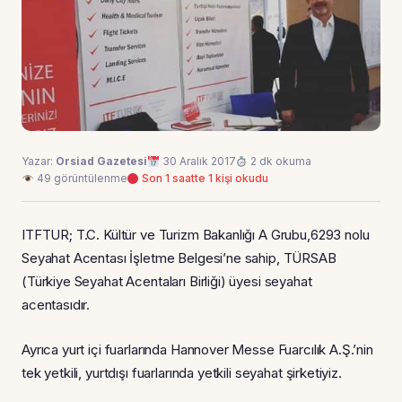
Yazar:
Orsiad Gazetesi
30 Aralık 2017
2 dk okuma
49 görüntülenme
Son 1 saatte 1 kişi okudu
ITFTUR; T.C. Kültür ve Turizm Bakanlığı A Grubu,6293 nolu
Seyahat Acentası İşletme Belgesi’ne sahip, TÜRSAB
(Türkiye Seyahat Acentaları Birliği) üyesi seyahat
acentasıdır.
Ayrıca yurt içi fuarlarında Hannover Messe Fuarcılık A.Ş.’nin
tek yetkili, yurtdışı fuarlarında yetkili seyahat şirketiyiz.