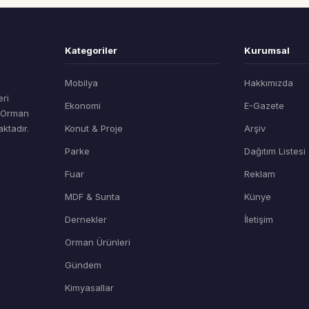
Kategoriler
Kurumsal
Mobilya
Hakkımızda
eri
Ekonomi
E-Gazete
t Orman
ktadır.
Konut & Proje
Arşiv
Parke
Dağıtım Listesi
Fuar
Reklam
MDF & Sunta
Künye
Dernekler
İletişim
Orman Ürünleri
Gündem
Kimyasallar