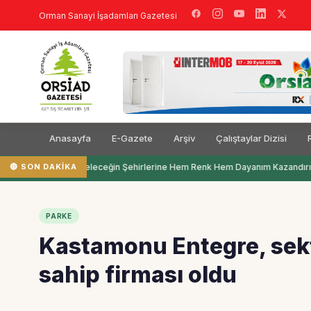
Orman Sanayi İşadamları Gazetesi
Anasayfa
E-Gazete
Arşiv
Çalıştaylar Dizisi
🔴 SON DAKIKA
Filli Boya Geleceğin Şehirlerine Hem Renk Hem Dayanım Kazandırı
PARKE
Kastamonu Entegre, sekt
sahip firması oldu