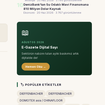
Mobilya · 20 Haz 2026
· 3.795 görüntülenme
10
DenizBank’tan Su Odaklı Mavi Finansmana
810 Milyon Dolar Kaynak
Ekonomi · 20 Haz 2026
· 3.767 görüntülenme
📖
AĞUSTOS 2026
E-Gazete Dijital Sayı
Sektörün nabzını tutan aylık baskımız artık
dijitalde de!
Hemen Oku →
🏷 POPÜLER ETIKETLER
DIEFFENBACHER
DIEFFENBACHER
DOMOTEX asia / CHINAFLOOR