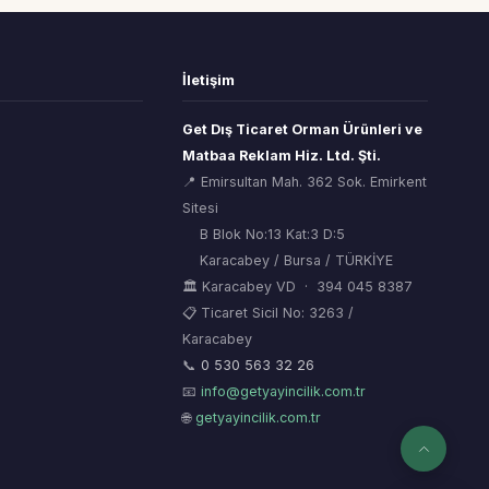
İletişim
Get Dış Ticaret Orman Ürünleri ve
Matbaa Reklam Hiz. Ltd. Şti.
📍 Emirsultan Mah. 362 Sok. Emirkent
Sitesi
B Blok No:13 Kat:3 D:5
Karacabey / Bursa / TÜRKİYE
🏛 Karacabey VD · 394 045 8387
📋 Ticaret Sicil No: 3263 /
Karacabey
ORSİAD AI
🌲
Sektörel Hafıza Asistanı
📞
0 530 563 32 26
📧
info@getyayincilik.com.tr
🌐
getyayincilik.com.tr