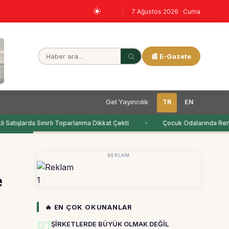
7 Ağustos 2026 · Cuma
📰 E-Gazete
Get Yayıncılık
TR
EN
Satışlarda Sınırlı Toparlanma Dikkat Çekti
Çocuk Odalarında Renk
REKLAM
e
1
🔥 EN ÇOK OKUNANLAR
01
ŞİRKETLERDE BÜYÜK OLMAK DEĞİL