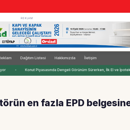
REKLAM
Reklam
Dağıtım Listesi
Hakkımızda
İletişim
yor
Konut Piyasasında Dengeli Görünüm Sürerken, İlk El ve İpotekli 
örün en fazla EPD belgesin