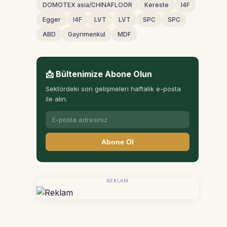
DOMOTEX asia/CHINAFLOOR
Kereste
I4F
Egger
I4F
LVT
LVT
SPC
SPC
ABD
Gayrimenkul
MDF
📩 Bültenimize Abone Olun
Sektördeki son gelişmeleri haftalık e-posta
ile alın.
Abone Ol
REKLAM