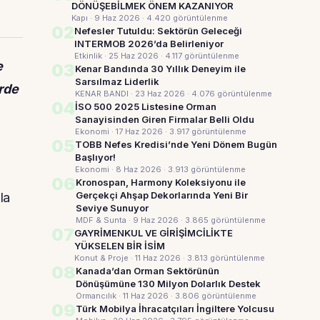
DÖNÜŞEBİLMEK ÖNEM KAZANIYOR
Kapı · 9 Haz 2026
· 4.420 görüntülenme
02
Nefesler Tutuldu: Sektörün Geleceği
INTERMOB 2026’da Belirleniyor
Etkinlik · 25 Haz 2026
· 4.117 görüntülenme
e
03
Kenar Bandında 30 Yıllık Deneyim ile
Sarsılmaz Liderlik
rde
KENAR BANDI · 23 Haz 2026
· 4.076 görüntülenme
04
İSO 500 2025 Listesine Orman
Sanayisinden Giren Firmalar Belli Oldu
Ekonomi · 17 Haz 2026
· 3.917 görüntülenme
05
TOBB Nefes Kredisi’nde Yeni Dönem Bugün
Başlıyor!
Ekonomi · 8 Haz 2026
· 3.913 görüntülenme
06
Kronospan, Harmony Koleksiyonu ile
Gerçekçi Ahşap Dekorlarında Yeni Bir
la
Seviye Sunuyor
MDF & Sunta · 9 Haz 2026
· 3.865 görüntülenme
07
GAYRİMENKUL VE GİRİŞİMCİLİKTE
YÜKSELEN BİR İSİM
Konut & Proje · 11 Haz 2026
· 3.813 görüntülenme
08
Kanada’dan Orman Sektörünün
Dönüşümüne 130 Milyon Dolarlık Destek
Ormancılık · 11 Haz 2026
· 3.806 görüntülenme
09
Türk Mobilya İhracatçıları İngiltere Yolcusu