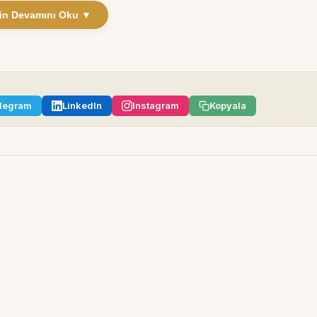
in Devamını Oku ▼
legram
LinkedIn
Instagram
Kopyala