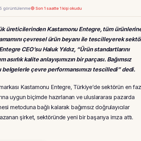
45 görüntülenme
🔴 Son 1 saatte 1 kişi okudu
k üreticilerinden Kastamonu Entegre, tüm ürünlerin
amamını çevresel ürün beyanı ile tescilleyerek sektö
 Entegre CEO’su Haluk Yıldız, “Ürün standartlarını
m asırlık kalite anlayışımızın bir parçası. Bağımsız
bu belgelerle çevre performansımızı tescilledi” dedi.
l markası Kastamonu Entegre, Türkiye’de sektörün en faz
rına uygun biçimde hazırlanan ve uluslararası pazarda
esi metoduna bağlı kalarak bağımsız doğrulayıcılar
anan şirket, sektöründe yeni bir başarıya imza attı.