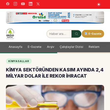
E-Gazete
Anasayfa
E-Gazete
Arşiv
Çalıştaylar Dizisi
Reklam
Dağ
KIMYASALLAR
KİMYA SEKTÖRÜNDEN KASIM AYINDA 2,4
MİLYAR DOLAR İLE REKOR İHRACAT