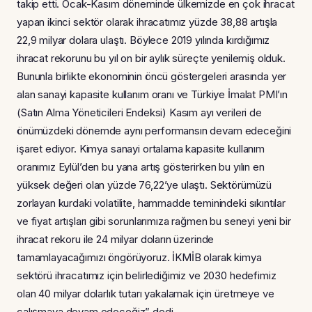
takip etti. Ocak-Kasım döneminde ülkemizde en çok ihracat
yapan ikinci sektör olarak ihracatımız yüzde 38,88 artışla
22,9 milyar dolara ulaştı. Böylece 2019 yılında kırdığımız
ihracat rekorunu bu yıl on bir aylık süreçte yenilemiş olduk.
Bununla birlikte ekonominin öncü göstergeleri arasında yer
alan sanayi kapasite kullanım oranı ve Türkiye İmalat PMI’ın
(Satın Alma Yöneticileri Endeksi) Kasım ayı verileri de
önümüzdeki dönemde aynı performansın devam edeceğini
işaret ediyor. Kimya sanayi ortalama kapasite kullanım
oranımız Eylül’den bu yana artış gösterirken bu yılın en
yüksek değeri olan yüzde 76,22’ye ulaştı. Sektörümüzü
zorlayan kurdaki volatilite, hammadde teminindeki sıkıntılar
ve fiyat artışları gibi sorunlarımıza rağmen bu seneyi yeni bir
ihracat rekoru ile 24 milyar doların üzerinde
tamamlayacağımızı öngörüyoruz. İKMİB olarak kimya
sektörü ihracatımız için belirlediğimiz ve 2030 hedefimiz
olan 40 milyar dolarlık tutarı yakalamak için üretmeye ve
çalışmaya devam edeceğiz” dedi.