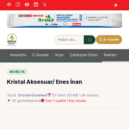
E-Gazete
Anasayfa
E-Gazete
Arşiv
Çalıştaylar Dizisi
Reklam
Dağ
MOBILYA
Kristal Aksesuar/ Enes İnan
Yazar:
Orsiad Gazetesi
07 Ekim 2014
1 dk okuma
40 görüntülenme
Son 1 saatte 1 kişi okudu