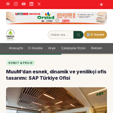
E-Gazete
Anasayfa
E-Gazete
Arşiv
Çalıştaylar Dizisi
Reklam
Dağ
KONUT & PROJE
MuuM’dan esnek, dinamik ve yenilikçi ofis
tasarımı: SAP Türkiye Ofisi