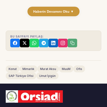
Haberin Devamını Oku ▼
BU SAYFAYI PAYLAŞ:
Konut
Mimarlık
Murat Aksu
MuuM
Ofis
SAP Türkiye Ofisi
Umut İyigün