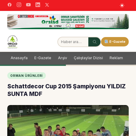
E-Gazete
Anasayfa
E-Gazete
Arşiv
Çalıştaylar Dizisi
Reklam
Dağ
ORMAN ÜRÜNLERI
Schattdecor Cup 2015 Şampiyonu YILDIZ
SUNTA MDF