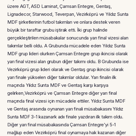
üzere AGT, ASD Laminat, Çamsan Entegre, Gentaş,
Lignadecor, Starwood, Teverpan, Vezirköprü ve Yıldız Sunta
MDF şirketlerinin futbol takımları ve onlara destek veren
büyük bir taraftar grubu iştirak etti. İki grup halinde
gerçekleştirilen müsabakalar sonucunda yarı final vizesi alan
takımlar belli oldu. A Grubunda mücadele eden Yıldız Sunta
MDF grup lideri olurken Çamsan Entegre grup ikincisi olarak
yarı final vizesi alan grubun diğer takımı oldu. B Grubunda ise
Vezirköprü grup lideri olarak ve Gentaş grup ikincisi olarak
yarı finale yükselen diğer takımlar oldular. Yarı finalin ilk
maçında Yıldız Sunta MDF ve Gentaş karşı karşıya
gelirken,Vezirköprü ve Çamsan Entegre diğer yarı final
maçında final vizesi için mücadele ettiler. Yıldız Sunta MDF
ve Gentaş arasında oynanan yarı finali müsabakasını Yıldız
Sunta MDF 3-1 kazanark adıı finale yazdıran ilk takım oldu.
Diğer yarı final müsabakasında Çamsan Entegre’yi 5-1
mağlup eden Vezirköprü final oynamaya hak kazanan diğer