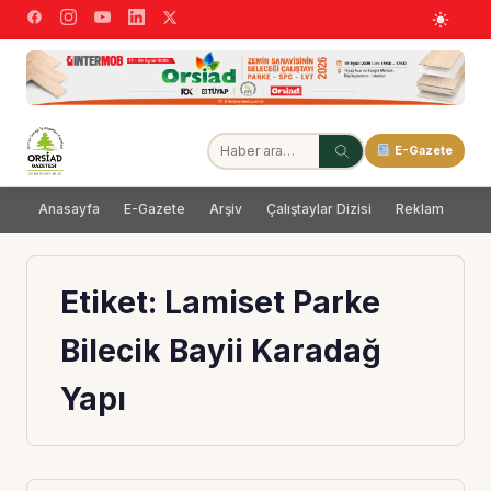
E-Gazete
Anasayfa
E-Gazete
Arşiv
Çalıştaylar Dizisi
Reklam
Dağ
Etiket:
Lamiset Parke
Bilecik Bayii Karadağ
Yapı