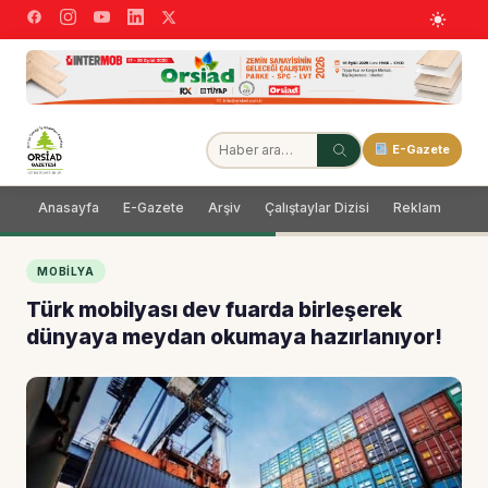
E-Gazete
Anasayfa
E-Gazete
Arşiv
Çalıştaylar Dizisi
Reklam
Dağ
MOBILYA
Türk mobilyası dev fuarda birleşerek
dünyaya meydan okumaya hazırlanıyor!