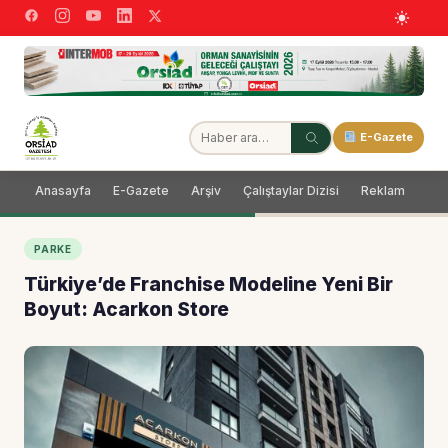
E-Gazete
Anasayfa
E-Gazete
Arşiv
Çalıştaylar Dizisi
Reklam
Dağ
PARKE
Türkiye’de Franchise Modeline Yeni Bir
Boyut: Acarkon Store