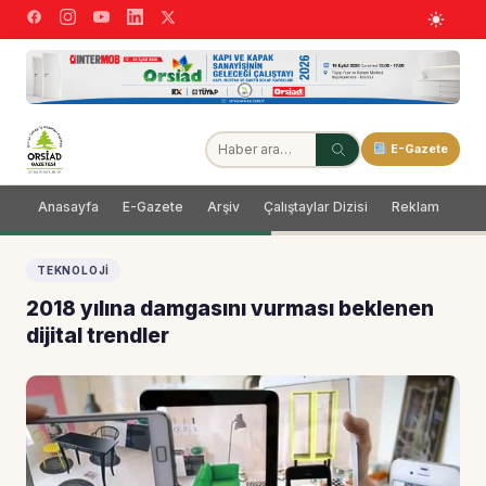
E-Gazete
Anasayfa
E-Gazete
Arşiv
Çalıştaylar Dizisi
Reklam
Dağ
TEKNOLOJI
2018 yılına damgasını vurması beklenen
dijital trendler