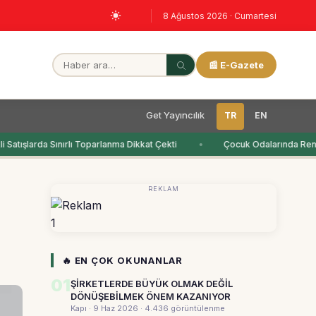
8 Ağustos 2026 · Cumartesi
📰 E-Gazete
Get Yayıncılık
TR
EN
Satışlarda Sınırlı Toparlanma Dikkat Çekti
Çocuk Odalarında Renkl
REKLAM
1
🔥 EN ÇOK OKUNANLAR
01
ŞİRKETLERDE BÜYÜK OLMAK DEĞİL
DÖNÜŞEBİLMEK ÖNEM KAZANIYOR
Kapı · 9 Haz 2026
· 4.436 görüntülenme