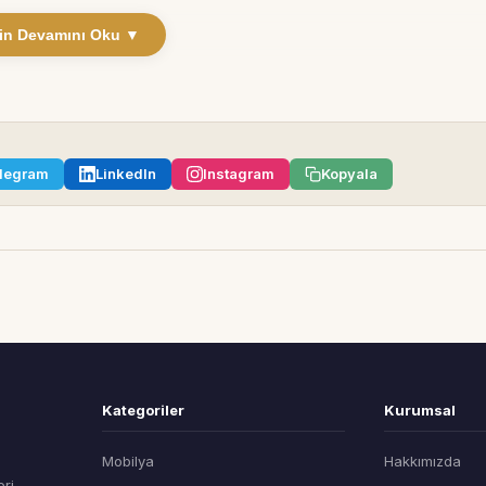
in Devamını Oku ▼
legram
LinkedIn
Instagram
Kopyala
Kategoriler
Kurumsal
Mobilya
Hakkımızda
eri