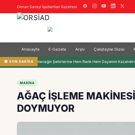
Orman Sanayi İşadamları Gazetesi
Anasayfa
E-Gazete
Arşiv
Çalıştaylar Dizisi
🔴 SON DAKIKA
Filli Boya Geleceğin Şehirlerine Hem Renk Hem Dayanım Kazandırıy
MAKINA
AĞAÇ İŞLEME MAKİNES
DOYMUYOR