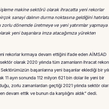
şleme makine sektörü olarak ihracatta yeni rekorlar
birçok sanayi dalının durma noktasına geldiğini hatırlat
bu zorlu dönemde üretmeye ve yeni yatırımlar yapmaya 
larak yeni başarılara imza atacağımıza yürekten
eni rekorlar kırmaya devam ettiğini ifade eden AİMSAD
e sektör olarak 2020 yılında tüm zamanların ihracat reko
ı. Sektörümüzün başarılarına yeni başarılar eklediği bir yıl
k 11 ayın sonunda 112 milyon 621 bin dolar ile yeni bir
rduğu, zorlu zamanlardan geçtiği 2021 yılında sektör ola
 devam ettik ve bunun da karşılığını aldık” dedi.