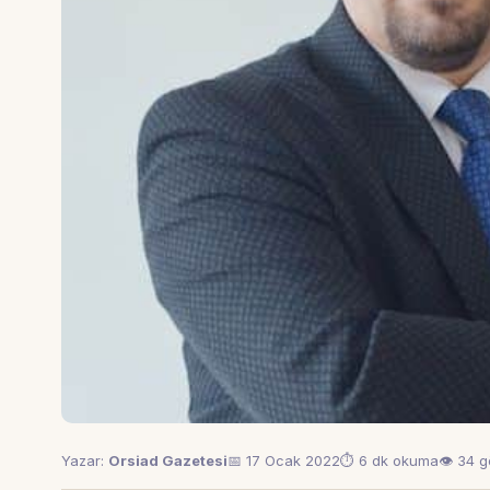
Yazar:
Orsiad Gazetesi
📅 17 Ocak 2022
⏱ 6 dk okuma
👁 34 