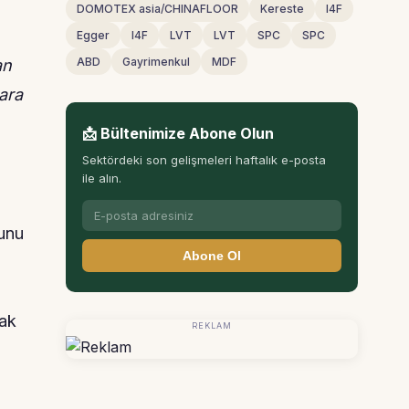
DOMOTEX asia/CHINAFLOOR
Kereste
I4F
Egger
I4F
LVT
LVT
SPC
SPC
ABD
Gayrimenkul
MDF
an
ara
📩 Bültenimize Abone Olun
Sektördeki son gelişmeleri haftalık e-posta
ile alın.
runu
Abone Ol
ı
rak
REKLAM