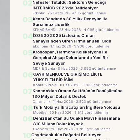
02
Nefesler Tutuldu: Sektörün Geleceği
INTERMOB 2026’da Belirleniyor
Etkinlik · 25 Haz 2026
· 4.135 görüntülenme
03
Kenar Bandında 30 Yıllık Deneyim ile
Sarsılmaz Liderlik
KENAR BANDI · 23 Haz 2026
· 4.095 görüntülenme
04
İSO 500 2025 Listesine Orman
Sanayisinden Giren Firmalar Belli Oldu
Ekonomi · 17 Haz 2026
· 3.936 görüntülenme
05
Kronospan, Harmony Koleksiyonu ile
Gerçekçi Ahşap Dekorlarında Yeni Bir
Seviye Sunuyor
MDF & Sunta · 9 Haz 2026
· 3.882 görüntülenme
06
GAYRİMENKUL VE GİRİŞİMCİLİKTE
YÜKSELEN BİR İSİM
Konut & Proje · 11 Haz 2026
· 3.833 görüntülenme
07
Kanada’dan Orman Sektörünün Dönüşümüne
130 Milyon Dolarlık Destek
Ormancılık · 11 Haz 2026
· 3.823 görüntülenme
08
Türk Mobilya İhracatçıları İngiltere Yolcusu
Mobilya · 20 Haz 2026
· 3.812 görüntülenme
09
DenizBank’tan Su Odaklı Mavi Finansmana
810 Milyon Dolar Kaynak
Ekonomi · 20 Haz 2026
· 3.785 görüntülenme
10
Gayrimenkulün Değerini Belirleyen