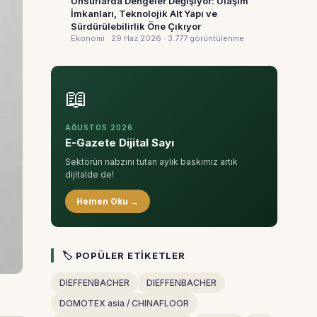
Unsurlarda Dengeler Değişiyor: Ulaşım
İmkanları, Teknolojik Alt Yapı ve
Sürdürülebilirlik Öne Çıkıyor
Ekonomi · 29 Haz 2026
· 3.777 görüntülenme
📖
AĞUSTOS 2026
E-Gazete Dijital Sayı
Sektörün nabzını tutan aylık baskımız artık
dijitalde de!
Hemen Oku →
🏷 POPÜLER ETIKETLER
DIEFFENBACHER
DIEFFENBACHER
DOMOTEX asia / CHINAFLOOR