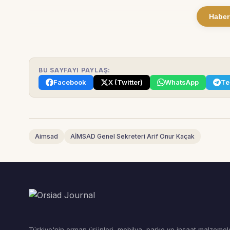
Haber
BU SAYFAYI PAYLAŞ:
Facebook
X (Twitter)
WhatsApp
Te
Aimsad
AİMSAD Genel Sekreteri Arif Onur Kaçak
Türkiye'nin orman ürünleri, mobilya, parke ve inşaat malzemel