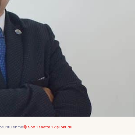
görüntülenme
🔴 Son 1 saatte 1 kişi okudu