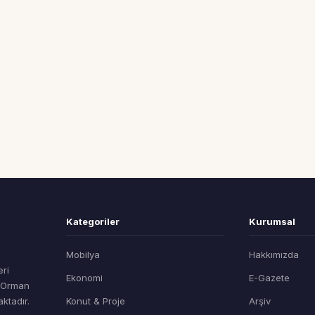
Kategoriler
Kurumsal
Mobilya
Hakkımızda
eri
Ekonomi
E-Gazete
t Orman
ktadır.
Konut & Proje
Arşiv