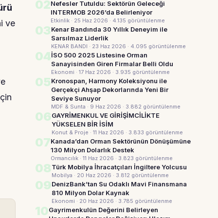
02
Nefesler Tutuldu: Sektörün Geleceği
ürü
INTERMOB 2026’da Belirleniyor
Etkinlik · 25 Haz 2026
· 4.135 görüntülenme
ni ve
03
Kenar Bandında 30 Yıllık Deneyim ile
Sarsılmaz Liderlik
KENAR BANDI · 23 Haz 2026
· 4.095 görüntülenme
04
İSO 500 2025 Listesine Orman
Sanayisinden Giren Firmalar Belli Oldu
Ekonomi · 17 Haz 2026
· 3.935 görüntülenme
05
ve
Kronospan, Harmony Koleksiyonu ile
Gerçekçi Ahşap Dekorlarında Yeni Bir
çin
Seviye Sunuyor
MDF & Sunta · 9 Haz 2026
· 3.882 görüntülenme
06
GAYRİMENKUL VE GİRİŞİMCİLİKTE
YÜKSELEN BİR İSİM
Konut & Proje · 11 Haz 2026
· 3.833 görüntülenme
07
Kanada’dan Orman Sektörünün Dönüşümüne
130 Milyon Dolarlık Destek
Ormancılık · 11 Haz 2026
· 3.823 görüntülenme
08
Türk Mobilya İhracatçıları İngiltere Yolcusu
Mobilya · 20 Haz 2026
· 3.812 görüntülenme
09
DenizBank’tan Su Odaklı Mavi Finansmana
810 Milyon Dolar Kaynak
Ekonomi · 20 Haz 2026
· 3.785 görüntülenme
10
Gayrimenkulün Değerini Belirleyen