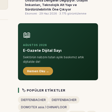
Unsurlarda Dengeler Değişiyor: Ulaşım
İmkanları, Teknolojik Alt Yapı ve
Sürdürülebilirlik Öne Çıkıyor
Ekonomi · 29 Haz 2026
· 3.775 görüntülenme
📖
AĞUSTOS 2026
E-Gazete Dijital Sayı
Sektörün nabzını tutan aylık baskımız artık
dijitalde de!
Hemen Oku →
🏷 POPÜLER ETIKETLER
DIEFFENBACHER
DIEFFENBACHER
DOMOTEX asia / CHINAFLOOR