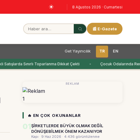
8 Ağustos 2026 · Cumartesi
📰 E-Gazete
Get Yayıncılık
TR
EN
 Satışlarda Sınırlı Toparlanma Dikkat Çekti
Çocuk Odalarında Renk
REKLAM
ı
1
🔥 EN ÇOK OKUNANLAR
01
ŞİRKETLERDE BÜYÜK OLMAK DEĞİL
DÖNÜŞEBİLMEK ÖNEM KAZANIYOR
Kapı · 9 Haz 2026
· 4.436 görüntülenme