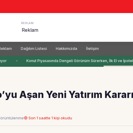
REKLAM
Reklam
Dağıtım Listesi
Hakkımızda
İletişim
yor
Konut Piyasasında Dengeli Görünüm Sürerken, İlk El ve İpotekli
’yu Aşan Yeni Yatırım Karar
görüntülenme
🔴 Son 1 saatte 1 kişi okudu