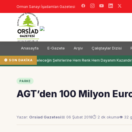
Orman Sanayi İşadamları Gazetesi
Anasayfa
E-Gazete
Arşiv
Çalıştaylar Dizisi
🔴 SON DAKIKA
Filli Boya Geleceğin Şehirlerine Hem Renk Hem Dayanım Kazandırı
PARKE
​AGT’den 100 Milyon Euro
Yazar:
Orsiad Gazetesi
📅 06 Şubat 2018
⏱ 2 dk okuma
👁 32 