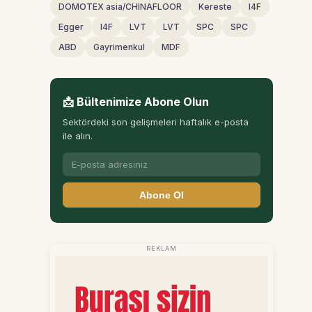
DOMOTEX asia/CHINAFLOOR
Kereste
I4F
Egger
I4F
LVT
LVT
SPC
SPC
ABD
Gayrimenkul
MDF
📩 Bültenimize Abone Olun
Sektördeki son gelişmeleri haftalık e-posta
ile alın.
Abone Ol
REKLAM