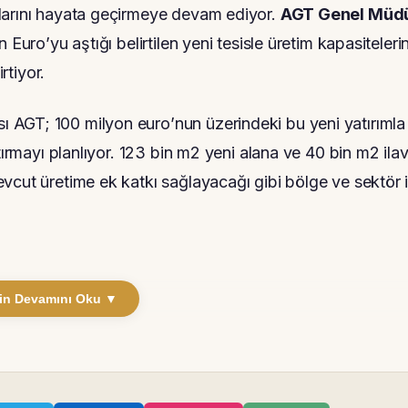
larını hayata geçirmeye devam ediyor.
A
GT Genel Müd
 Euro’yu aştığı belirtilen yeni tesisle üretim kapasiteleri
rtiyor.
 AGT; 100 milyon euro’nun üzerindeki bu yeni yatırımla
tırmayı planlıyor. 123 bin m2 yeni alana ve 40 bin m2 ila
vcut üretime ek katkı sağlayacağı gibi bölge ve sektör i
in Devamını Oku ▼