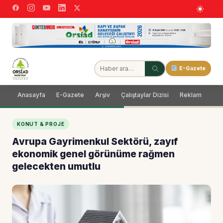
E-Gazete
Anasayfa
E-Gazete
Arşiv
Çalıştaylar Dizisi
Reklam
Dağ
KONUT & PROJE
Avrupa Gayrimenkul Sektörü, zayıf
ekonomik genel görünüme rağmen
gelecekten umutlu