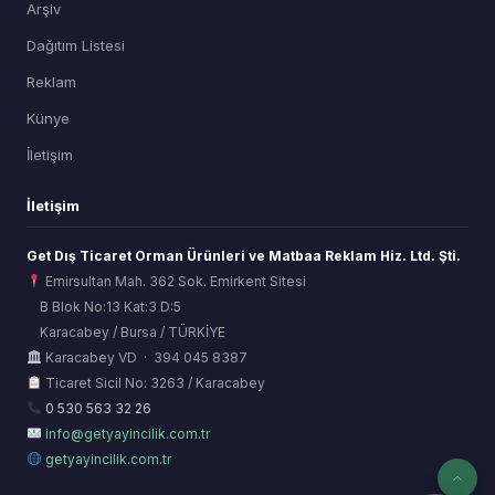
Arşiv
Dağıtım Listesi
Reklam
Künye
İletişim
İletişim
Get Dış Ticaret Orman Ürünleri ve Matbaa Reklam Hiz. Ltd. Şti.
Emirsultan Mah. 362 Sok. Emirkent Sitesi
B Blok No:13 Kat:3 D:5
Karacabey / Bursa / TÜRKİYE
ORSİAD AI
Karacabey VD · 394 045 8387
Sektörel Hafıza Asistanı
Ticaret Sicil No: 3263 / Karacabey
0 530 563 32 26
info@getyayincilik.com.tr
getyayincilik.com.tr