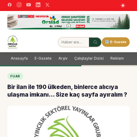
E-Gazete
Anasayfa
E-Gazete
Arşiv
Çalıştaylar Dizisi
Reklam
Dağ
FUAR
Bir ilan ile 190 ülkeden, binlerce alıcıya
ulaşma imkanı… Size kaç sayfa ayıralım ?