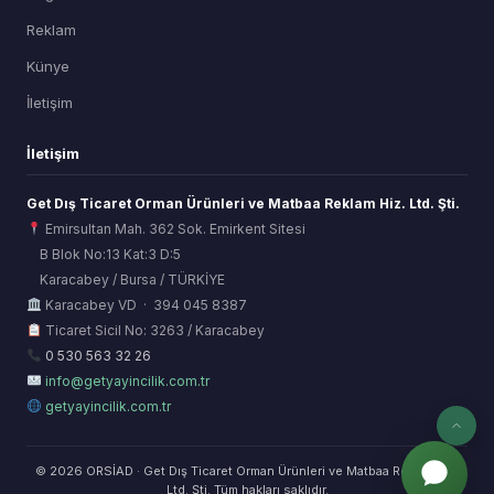
Reklam
Künye
İletişim
İletişim
Get Dış Ticaret Orman Ürünleri ve Matbaa Reklam Hiz. Ltd. Şti.
Emirsultan Mah. 362 Sok. Emirkent Sitesi
B Blok No:13 Kat:3 D:5
Karacabey / Bursa / TÜRKİYE
ORSİAD AI
Karacabey VD · 394 045 8387
Sektörel Hafıza Asistanı
Ticaret Sicil No: 3263 / Karacabey
0 530 563 32 26
info@getyayincilik.com.tr
getyayincilik.com.tr
© 2026 ORSİAD · Get Dış Ticaret Orman Ürünleri ve Matbaa Reklam Hiz.
Ltd. Şti. Tüm hakları saklıdır.