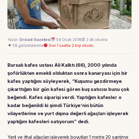
Yazar:
Orsiad Gazetesi
04 Ocak 2018
2 dk okuma
59 görüntülenme
Son 1 saatte 2 kişi okudu
Bursalı kafes ustası Ali Kalktı (66), 2000 yılında
şoförlükten emekli olduktan sonra kanaryası için bir
kafes yaptığını söyleyerek, “Kuşumu gezdirmeye
çıkarttığım bir gün kafesi gören kuş satıcısı bunu çok
beğendi. Kafes siparişi verdi. Yaptığım kafesler o
kadar beğenildi ki şimdi Türkiye’nin bütün
vilayetlerine ve yurt dışına değerli ağaçları işleyerek
yaptığım kafesleri satıyorum” dedi.
Yerli ve ithal ağaçları işleyerek boyutları 1 metre 20 santime