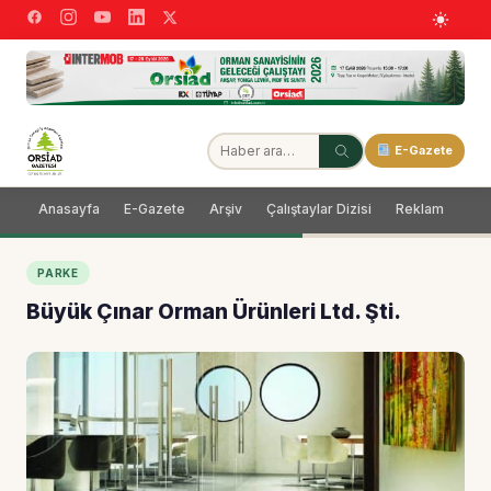
E-Gazete
Anasayfa
E-Gazete
Arşiv
Çalıştaylar Dizisi
Reklam
Dağ
PARKE
Büyük Çınar Orman Ürünleri Ltd. Şti.