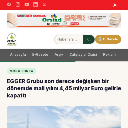
E-Gazete
Anasayfa
E-Gazete
Arşiv
Çalıştaylar Dizisi
Reklam
Dağ
MDF & SUNTA
EGGER Grubu son derece değişken bir
dönemde mali yılını 4,45 milyar Euro gelirle
kapattı