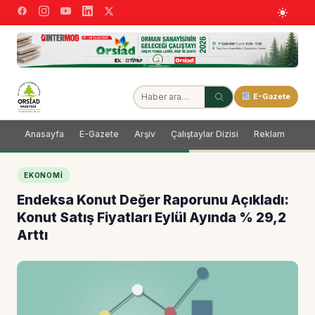
E-Gazete
Anasayfa
E-Gazete
Arşiv
Çalıştaylar Dizisi
Reklam
Dağ
EKONOMI
Endeksa Konut Değer Raporunu Açıkladı:
Konut Satış Fiyatları Eylül Ayında % 29,2
Arttı