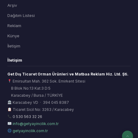
Arşiv
Dağıtım Listesi
Reklam
Künye
İletişim
İletişim
Get Dış Ticaret Orman Ürünleri ve Matbaa Reklam Hiz. Ltd. Şti.
Emirsultan Mah. 362 Sok. Emirkent Sitesi
B Blok No:13 Kat:3 D:5
Karacabey / Bursa / TÜRKİYE
ORSİAD AI
Karacabey VD · 394 045 8387
Sektörel Hafıza Asistanı
Ticaret Sicil No: 3263 / Karacabey
0 530 563 32 26
info@getyayincilik.com.tr
getyayincilik.com.tr