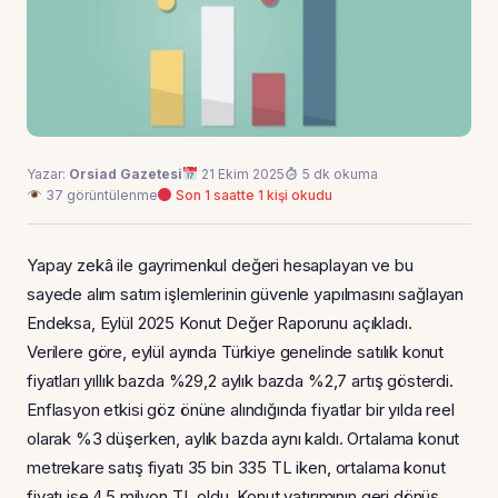
Yazar:
Orsiad Gazetesi
21 Ekim 2025
5 dk okuma
37 görüntülenme
Son 1 saatte 1 kişi okudu
Yapay zekâ ile gayrimenkul değeri hesaplayan ve bu
sayede alım satım işlemlerinin güvenle yapılmasını sağlayan
Endeksa, Eylül 2025 Konut Değer Raporunu açıkladı.
Verilere göre, eylül ayında Türkiye genelinde satılık konut
fiyatları yıllık bazda %29,2 aylık bazda %2,7 artış gösterdi.
Enflasyon etkisi göz önüne alındığında fiyatlar bir yılda reel
olarak %3 düşerken, aylık bazda aynı kaldı. Ortalama konut
metrekare satış fiyatı 35 bin 335 TL iken, ortalama konut
fiyatı ise 4,5 milyon TL oldu. Konut yatırımının geri dönüş