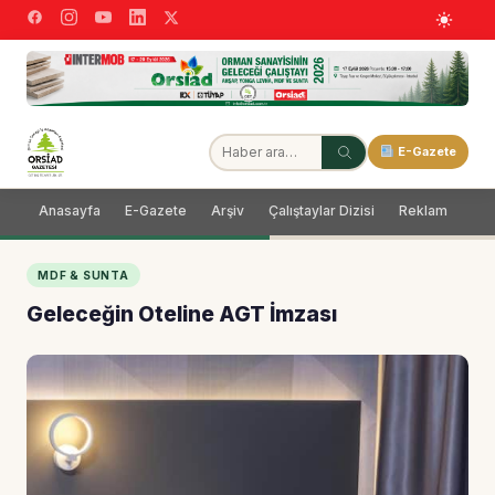
E-Gazete
Anasayfa
E-Gazete
Arşiv
Çalıştaylar Dizisi
Reklam
Dağ
MDF & SUNTA
Geleceğin Oteline AGT İmzası