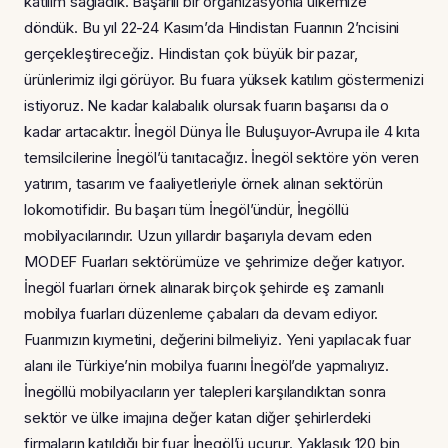
katılım sağladık. Başarılı bir organizasyonla ülkemize
döndük. Bu yıl 22-24 Kasım’da Hindistan Fuarının 2’ncisini
gerçekleştireceğiz. Hindistan çok büyük bir pazar,
ürünlerimiz ilgi görüyor. Bu fuara yüksek katılım göstermenizi
istiyoruz. Ne kadar kalabalık olursak fuarın başarısı da o
kadar artacaktır. İnegöl Dünya İle Buluşuyor-Avrupa ile 4 kıta
temsilcilerine İnegöl’ü tanıtacağız. İnegöl sektöre yön veren
yatırım, tasarım ve faaliyetleriyle örnek alınan sektörün
lokomotifidir. Bu başarı tüm İnegöl’ündür, İnegöllü
mobilyacılarındır. Uzun yıllardır başarıyla devam eden
MODEF Fuarları sektörümüze ve şehrimize değer katıyor.
İnegöl fuarları örnek alınarak birçok şehirde eş zamanlı
mobilya fuarları düzenleme çabaları da devam ediyor.
Fuarımızın kıymetini, değerini bilmeliyiz. Yeni yapılacak fuar
alanı ile Türkiye’nin mobilya fuarını İnegöl’de yapmalıyız.
İnegöllü mobilyacıların yer talepleri karşılandıktan sonra
sektör ve ülke imajına değer katan diğer şehirlerdeki
firmaların katıldığı bir fuar İnegöl’ü uçurur. Yaklaşık 120 bin