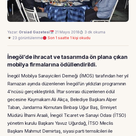
Yazar:
Orsiad Gazetesi
21 Mayıs 2018
3 dk okuma
23 görüntülenme
Son 1 saatte 1 kişi okudu
İnegöl’de ihracat ve tasarımda ön plana çıkan
mobilya firmalarına ödüllendirildi.
İnegöl Mobilya Sanayicileri Derneği (İMOS) tarafından her yıl
Ramazan ayında düzenlenen İnegöl’ün yıldızları programının
4’ncüsü gerçekleştirildi. İftar sonrası düzenlenen ödül
gecesine Kaymakam Ali Akça, Belediye Başkanı Alper
Taban, Jandarma Komutanı Binbaşı Uğur Baş, Emniyet
Müdürü İlhami Araali, İnegöl Ticaret ve Sanayi Odası (İTSO)
yönetim kurulu Başkanı Yavuz Uğurdağ, İTSO Meclis
Başkanı Mahmut Demirtaş, siyasi parti temsilcileri ile