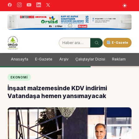
E-Gazete
Anasayfa
E-Gazete
Arşiv
Çalıştaylar Dizisi
Reklam
Dağ
EKONOMI
İnşaat malzemesinde KDV indirimi
Vatandaşa hemen yansımayacak