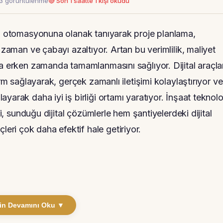
33 görüntülenme
🔴 Son 1 saatte 1 kişi okudu
rin otomasyonuna olanak tanıyarak proje planlama,
 zaman ve çabayı azaltıyor. Artan bu verimlilik, maliyet
a erken zamanda tamamlanmasını sağlıyor. Dijital araçlar
orm sağlayarak, gerçek zamanlı iletişimi kolaylaştırıyor ve
arak daha iyi iş birliği ortamı yaratıyor. İnşaat teknoloj
ti, sunduğu dijital çözümlerle hem şantiyelerdeki dijital
ri çok daha efektif hale getiriyor.
in Devamını Oku ▼