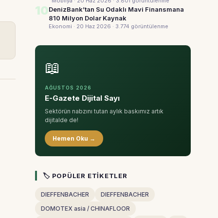
Mobilya · 20 Haz 2026
· 3.801 görüntülenme
10
DenizBank’tan Su Odaklı Mavi Finansmana
810 Milyon Dolar Kaynak
Ekonomi · 20 Haz 2026
· 3.774 görüntülenme
📖
AĞUSTOS 2026
E-Gazete Dijital Sayı
Sektörün nabzını tutan aylık baskımız artık
dijitalde de!
Hemen Oku →
🏷 POPÜLER ETIKETLER
DIEFFENBACHER
DIEFFENBACHER
DOMOTEX asia / CHINAFLOOR