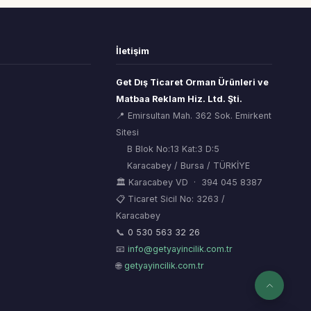
İletişim
Get Dış Ticaret Orman Ürünleri ve
Matbaa Reklam Hiz. Ltd. Şti.
📍 Emirsultan Mah. 362 Sok. Emirkent
Sitesi
B Blok No:13 Kat:3 D:5
Karacabey / Bursa / TÜRKİYE
🏛 Karacabey VD · 394 045 8387
📋 Ticaret Sicil No: 3263 /
Karacabey
ORSİAD AI
🌲
Sektörel Hafıza Asistanı
📞
0 530 563 32 26
📧
info@getyayincilik.com.tr
🌐
getyayincilik.com.tr