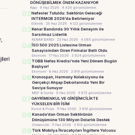
DÖNÜŞEBİLMEK ÖNEM KAZANIYOR
Kapı · 9 Haz 2026
· 4.426 görüntülenme
02
Nefesler Tutuldu: Sektörün Geleceği
INTERMOB 2026’da Belirleniyor
Etkinlik · 25 Haz 2026
· 4.123 görüntülenme
03
Kenar Bandında 30 Yıllık Deneyim ile
Sarsılmaz Liderlik
,
KENAR BANDI · 23 Haz 2026
· 4.085 görüntülenme
04
İSO 500 2025 Listesine Orman
Sanayisinden Giren Firmalar Belli Oldu
Ekonomi · 17 Haz 2026
· 3.924 görüntülenme
ileri
05
TOBB Nefes Kredisi’nde Yeni Dönem Bugün
Başlıyor!
Ekonomi · 8 Haz 2026
· 3.919 görüntülenme
06
Kronospan, Harmony Koleksiyonu ile
Gerçekçi Ahşap Dekorlarında Yeni Bir
Seviye Sunuyor
MDF & Sunta · 9 Haz 2026
· 3.872 görüntülenme
07
GAYRİMENKUL VE GİRİŞİMCİLİKTE
YÜKSELEN BİR İSİM
Konut & Proje · 11 Haz 2026
· 3.819 görüntülenme
08
Kanada’dan Orman Sektörünün
Dönüşümüne 130 Milyon Dolarlık Destek
Ormancılık · 11 Haz 2026
· 3.813 görüntülenme
09
Türk Mobilya İhracatçıları İngiltere Yolcusu