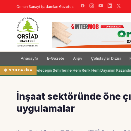
Orman Sanayi İşadamları Gazetesi
Anasayfa
E-Gazete
Arşiv
Çalıştaylar Dizisi
🔴 SON DAKIKA
Filli Boya Geleceğin Şehirlerine Hem Renk Hem Dayanım Kazandırı
İnşaat sektöründe öne çık
uygulamalar