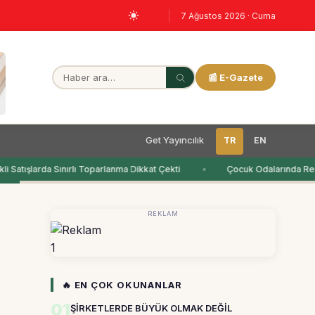
7 Ağustos 2026 · Cuma
📰 E-Gazete
Get Yayıncılık
TR
EN
 Satışlarda Sınırlı Toparlanma Dikkat Çekti
Çocuk Odalarında Ren
REKLAM
1
🔥 EN ÇOK OKUNANLAR
01
ŞİRKETLERDE BÜYÜK OLMAK DEĞİL