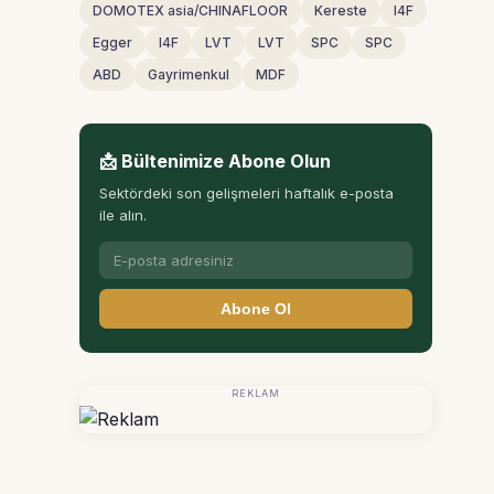
DOMOTEX asia/CHINAFLOOR
Kereste
I4F
Egger
I4F
LVT
LVT
SPC
SPC
ABD
Gayrimenkul
MDF
📩 Bültenimize Abone Olun
Sektördeki son gelişmeleri haftalık e-posta
ile alın.
Abone Ol
REKLAM