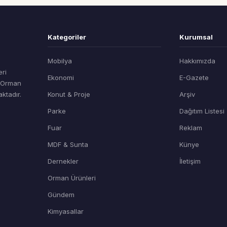
Kategoriler
Kurumsal
Mobilya
Hakkımızda
eri
Ekonomi
E-Gazete
t Orman
ktadır.
Konut & Proje
Arşiv
Parke
Dağıtım Listesi
Fuar
Reklam
MDF & Sunta
Künye
Dernekler
İletişim
Orman Ürünleri
Gündem
Kimyasallar