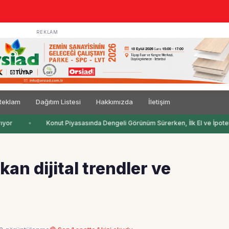
REKLAM
Reklam
Dağıtım Listesi
Hakkımızda
İletişim
yor
Konut Piyasasında Dengeli Görünüm Sürerken, İlk El ve İpotekli
an dijital trendler ve