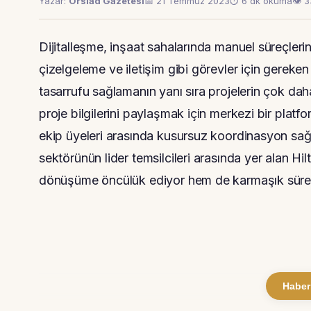
Yazar:
Orsiad Gazetesi
📅 21 Temmuz 2023
⏱ 6 dk okuma
👁 
Dijitalleşme, inşaat sahalarında manuel süreçle
çizelgeleme ve iletişim gibi görevler için gereken
tasarrufu sağlamanın yanı sıra projelerin çok dah
proje bilgilerini paylaşmak için merkezi bir platf
ekip üyeleri arasında kusursuz koordinasyon sağlay
sektörünün lider temsilcileri arasında yer alan Hil
dönüşüme öncülük ediyor hem de karmaşık süreçle
Haber