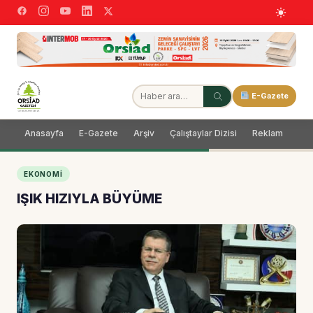
E-Gazete
Anasayfa
E-Gazete
Arşiv
Çalıştaylar Dizisi
Reklam
Dağ
EKONOMI
IŞIK HIZIYLA BÜYÜME