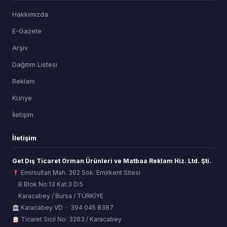
Hakkımızda
E-Gazete
Arşiv
Dağıtım Listesi
Reklam
Künye
İletişim
İletişim
Get Dış Ticaret Orman Ürünleri ve Matbaa Reklam Hiz. Ltd. Şti.
Emirsultan Mah. 362 Sok. Emirkent Sitesi
B Blok No:13 Kat:3 D:5
Karacabey / Bursa / TÜRKİYE
ORSİAD AI
Karacabey VD · 394 045 8387
Sektörel Hafıza Asistanı
Ticaret Sicil No: 3263 / Karacabey