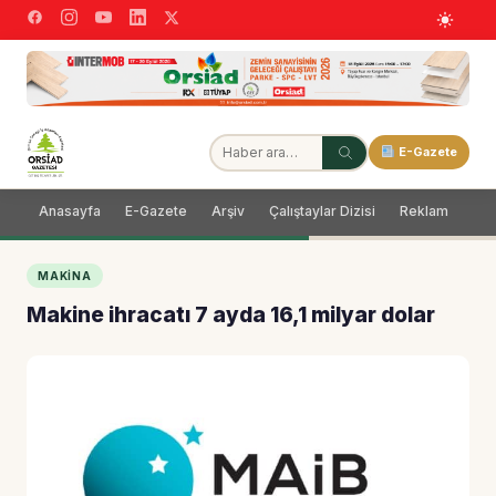
E-Gazete
Anasayfa
E-Gazete
Arşiv
Çalıştaylar Dizisi
Reklam
Dağ
MAKINA
Makine ihracatı 7 ayda 16,1 milyar dolar