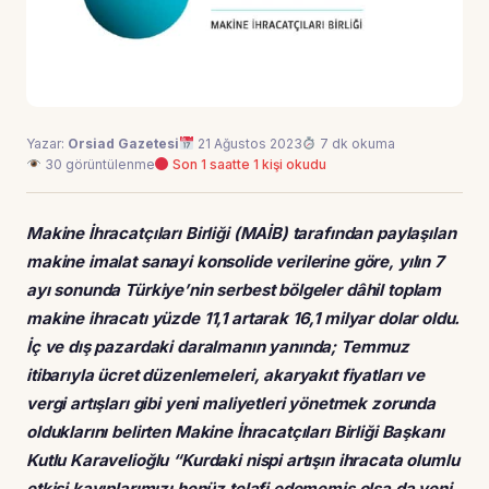
Yazar:
Orsiad Gazetesi
21 Ağustos 2023
7 dk okuma
30 görüntülenme
Son 1 saatte 1 kişi okudu
Makine İhracatçıları Birliği (MAİB) tarafından paylaşılan
makine imalat sanayi konsolide verilerine göre, yılın 7
ayı sonunda Türkiye’nin serbest bölgeler dâhil toplam
makine ihracatı yüzde 11,1 artarak 16,1 milyar dolar oldu.
İç ve dış pazardaki daralmanın yanında; Temmuz
itibarıyla ücret düzenlemeleri, akaryakıt fiyatları ve
vergi artışları gibi yeni maliyetleri yönetmek zorunda
olduklarını belirten Makine İhracatçıları Birliği Başkanı
Kutlu Karavelioğlu “Kurdaki nispi artışın ihracata olumlu
etkisi kayıplarımızı henüz telafi edememiş olsa da yeni