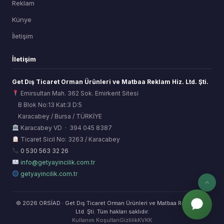
Reklam
Künye
İletişim
İletişim
Get Dış Ticaret Orman Ürünleri ve Matbaa Reklam Hiz. Ltd. Şti.
Emirsultan Mah. 362 Sok. Emirkent Sitesi
B Blok No:13 Kat:3 D:5
Karacabey / Bursa / TÜRKİYE
ORSİAD AI
Karacabey VD · 394 045 8387
Sektörel Hafıza Asistanı
Ticaret Sicil No: 3263 / Karacabey
0 530 563 32 26
info@getyayincilik.com.tr
getyayincilik.com.tr
© 2026 ORSİAD · Get Dış Ticaret Orman Ürünleri ve Matbaa Reklam Hiz.
Ltd. Şti. Tüm hakları saklıdır.
Kullanım Koşulları
Gizlilik
KVKK