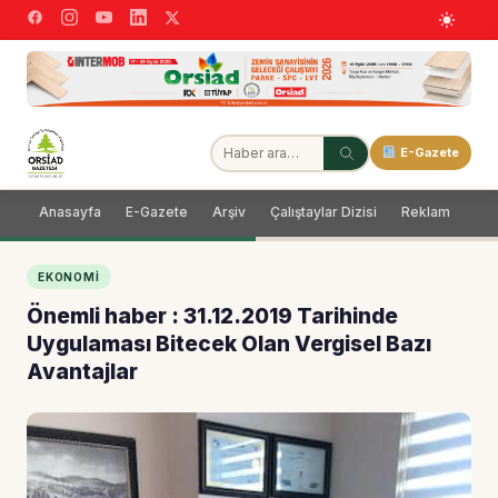
E-Gazete
Anasayfa
E-Gazete
Arşiv
Çalıştaylar Dizisi
Reklam
Dağ
EKONOMI
Önemli haber : 31.12.2019 Tarihinde
Uygulaması Bitecek Olan Vergisel Bazı
Avantajlar