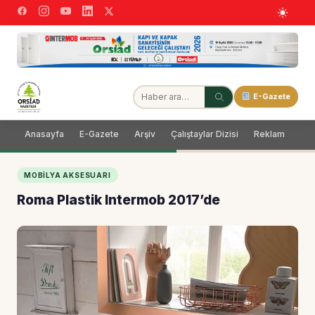
E-Gazete
Anasayfa
E-Gazete
Arşiv
Çalıştaylar Dizisi
Reklam
Dağ
MOBILYA AKSESUARI
Roma Plastik Intermob 2017’de