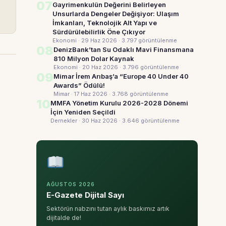
07
Gayrimenkulün Değerini Belirleyen
Unsurlarda Dengeler Değişiyor: Ulaşım
İmkanları, Teknolojik Alt Yapı ve
Sürdürülebilirlik Öne Çıkıyor
Ekonomi · 29 Haz 2026
· 3.797 görüntülenme
08
DenizBank’tan Su Odaklı Mavi Finansmana
810 Milyon Dolar Kaynak
Ekonomi · 20 Haz 2026
· 3.796 görüntülenme
09
Mimar İrem Arıbaş’a “Europe 40 Under 40
Awards” Ödülü!
Mimar · 17 Haz 2026
· 3.768 görüntülenme
10
MMFA Yönetim Kurulu 2026-2028 Dönemi
İçin Yeniden Seçildi
Dernekler · 30 Haz 2026
· 3.646 görüntülenme
AĞUSTOS 2026
E-Gazete Dijital Sayı
Sektörün nabzını tutan aylık baskımız artık
dijitalde de!