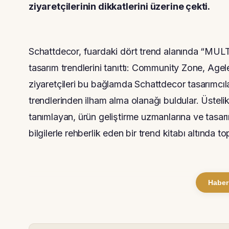
ziyaretçilerinin dikkatlerini üzerine çekti.
Schattdecor, fuardaki dört trend alanında “M
tasarım trendlerini tanıttı: Community Zone, Ag
ziyaretçileri bu bağlamda Schattdecor tasarımcılar
trendlerinden ilham alma olanağı buldular. Üstelik
tanımlayan, ürün geliştirme uzmanlarına ve tasar
bilgilerle rehberlik eden bir trend kitabı altında to
Haber