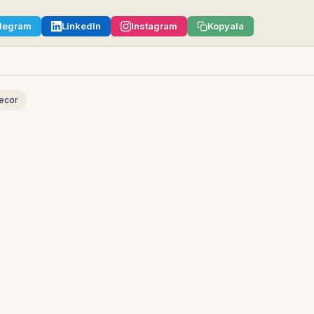
legram
LinkedIn
Instagram
Kopyala
ecor