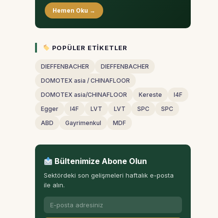
Hemen Oku →
POPÜLER ETIKETLER
DIEFFENBACHER
DIEFFENBACHER
DOMOTEX asia / CHINAFLOOR
DOMOTEX asia/CHINAFLOOR
Kereste
I4F
Egger
I4F
LVT
LVT
SPC
SPC
ABD
Gayrimenkul
MDF
Bültenimize Abone Olun
Sektördeki son gelişmeleri haftalık e-posta
ile alın.