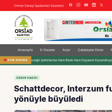
Orman Sanayi İşadamları Gazetesi
Anasayfa
E-Gazete
Arşiv
Çalıştaylar Dizisi
SON DAKIKA
Filli Boya Geleceğin Şehirlerine Hem Renk Hem Dayanım Kazandırıyor
DEKOR KAĞIDI
Schattdecor, Interzum fua
yönüyle büyüledi