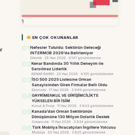
1
EN ÇOK OKUNANLAR
01
Nefesler Tutuldu: Sektörün Geleceği
or
INTERMOB 2026’da Belirleniyor
Etkinlik · 25 Haz 2026
· 4.147 görüntülenme
02
Kenar Bandında 30 Yıllık Deneyim ile
Sarsılmaz Liderlik
KENAR BANDI · 23 Haz 2026
· 4.105 görüntülenme
03
İSO 500 2025 Listesine Orman
Sanayisinden Giren Firmalar Belli Oldu
Ekonomi · 17 Haz 2026
· 3.949 görüntülenme
04
GAYRİMENKUL VE GİRİŞİMCİLİKTE
YÜKSELEN BİR İSİM
Konut & Proje · 11 Haz 2026
· 3.843 görüntülenme
05
Kanada’dan Orman Sektörünün
Dönüşümüne 130 Milyon Dolarlık Destek
Ormancılık · 11 Haz 2026
· 3.834 görüntülenme
06
Türk Mobilya İhracatçıları İngiltere Yolcusu
Mobilya · 20 Haz 2026
· 3.825 görüntülenme