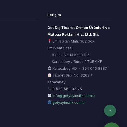
İletişim
Get Dış Ticaret Orman Ürünleri ve
Matbaa Reklam Hiz. Ltd. Şti.
Emirsultan Mah. 362 Sok.
Emirkent Sitesi
B Blok No:13 Kat:3 D:5
Karacabey / Bursa / TÜRKİYE
Karacabey VD · 394 045 8387
Ticaret Sicil No: 3263 /
Karacabey
ORSİAD AI
Sektörel Hafıza Asistanı
0 530 563 32 26
info@getyayincilik.com.tr
getyayincilik.com.tr