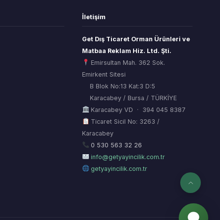
İletişim
Get Dış Ticaret Orman Ürünleri ve
Matbaa Reklam Hiz. Ltd. Şti.
Emirsultan Mah. 362 Sok.
Emirkent Sitesi
B Blok No:13 Kat:3 D:5
Karacabey / Bursa / TÜRKİYE
Karacabey VD · 394 045 8387
Ticaret Sicil No: 3263 /
Karacabey
ORSİAD AI
Sektörel Hafıza Asistanı
0 530 563 32 26
info@getyayincilik.com.tr
getyayincilik.com.tr