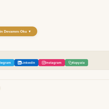
in Devamını Oku ▼
legram
LinkedIn
Instagram
Kopyala