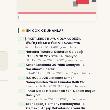
1
EN ÇOK OKUNANLAR
01
ŞİRKETLERDE BÜYÜK OLMAK DEĞİL
DÖNÜŞEBİLMEK ÖNEM KAZANIYOR
Kapı · 9 Haz 2026
· 4.402 görüntülenme
02
Nefesler Tutuldu: Sektörün Geleceği
INTERMOB 2026’da Belirleniyor
Etkinlik · 25 Haz 2026
· 4.102 görüntülenme
03
Kenar Bandında 30 Yıllık Deneyim ile
Sarsılmaz Liderlik
KENAR BANDI · 23 Haz 2026
· 4.061 görüntülenme
04
İSO 500 2025 Listesine Orman
Sanayisinden Giren Firmalar Belli Oldu
Ekonomi · 17 Haz 2026
· 3.902 görüntülenme
05
TOBB Nefes Kredisi’nde Yeni Dönem Bugün
Başlıyor!
Ekonomi · 8 Haz 2026
· 3.896 görüntülenme
06
Kronospan, Harmony Koleksiyonu ile
Gerçekçi Ahşap Dekorlarında Yeni Bir