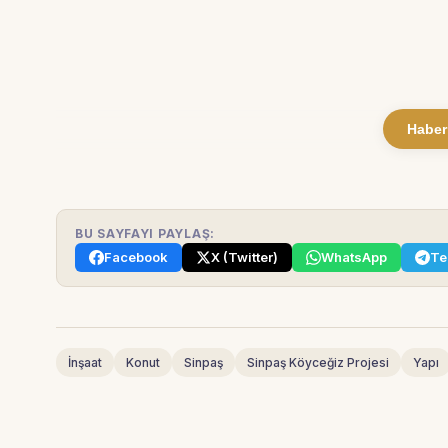
Haber
BU SAYFAYI PAYLAŞ:
Facebook
X (Twitter)
WhatsApp
Te
İnşaat
Konut
Sinpaş
Sinpaş Köyceğiz Projesi
Yapı