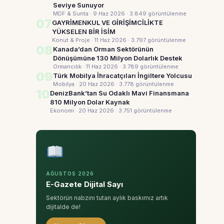
Seviye Sunuyor
MDF & Sunta · 9 Haz 2026
· 3.849 görüntülenme
07
GAYRİMENKUL VE GİRİŞİMCİLİKTE
YÜKSELEN BİR İSİM
Konut & Proje · 11 Haz 2026
· 3.797 görüntülenme
08
Kanada’dan Orman Sektörünün
Dönüşümüne 130 Milyon Dolarlık Destek
Ormancılık · 11 Haz 2026
· 3.789 görüntülenme
09
Türk Mobilya İhracatçıları İngiltere Yolcusu
Mobilya · 20 Haz 2026
· 3.778 görüntülenme
10
DenizBank’tan Su Odaklı Mavi Finansmana
810 Milyon Dolar Kaynak
Ekonomi · 20 Haz 2026
· 3.751 görüntülenme
AĞUSTOS 2026
E-Gazete Dijital Sayı
Sektörün nabzını tutan aylık baskımız artık
dijitalde de!