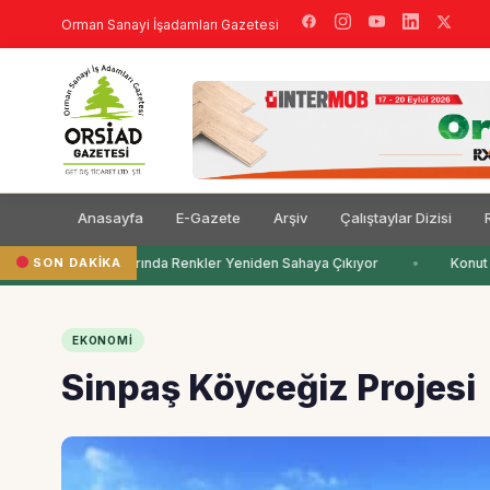
Orman Sanayi İşadamları Gazetesi
Anasayfa
E-Gazete
Arşiv
Çalıştaylar Dizisi
SON DAKIKA
Çocuk Odalarında Renkler Yeniden Sahaya Çıkıyor
Konut İn
EKONOMI
Sinpaş Köyceğiz Projesi