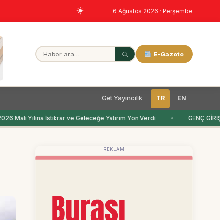
6 Ağustos 2026 · Perşembe
E-Gazete
Get Yayıncılık
TR
EN
 Mali Yılına İstikrar ve Geleceğe Yatırım Yön Verdi
GENÇ GİRİŞİ
REKLAM