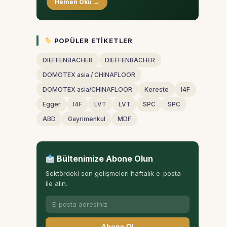
Hemen Oku →
POPÜLER ETIKETLER
DIEFFENBACHER
DIEFFENBACHER
DOMOTEX asia / CHINAFLOOR
DOMOTEX asia/CHINAFLOOR
Kereste
I4F
Egger
I4F
LVT
LVT
SPC
SPC
ABD
Gayrimenkul
MDF
Bültenimize Abone Olun
Sektördeki son gelişmeleri haftalık e-posta
ile alın.
Abone Ol