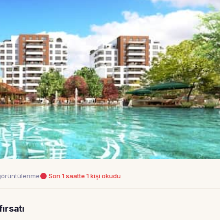
görüntülenme
Son 1 saatte 1 kişi okudu
ırsatı