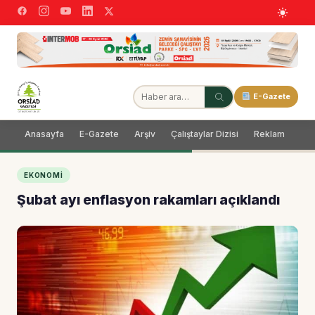
E-Gazete
Anasayfa
E-Gazete
Arşiv
Çalıştaylar Dizisi
Reklam
Dağ
EKONOMI
Şubat ayı enflasyon rakamları açıklandı