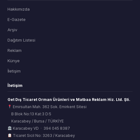
Hakkımızda
E-Gazete
Arşiv
Dağıtım Listesi
Reklam
Künye
İletişim
İletişim
Get Dış Ticaret Orman Ürünleri ve Matbaa Reklam Hiz. Ltd. Şti.
Emirsultan Mah. 362 Sok. Emirkent Sitesi
B Blok No:13 Kat:3 D:5
Karacabey / Bursa / TÜRKİYE
ORSİAD AI
Karacabey VD · 394 045 8387
Sektörel Hafıza Asistanı
Ticaret Sicil No: 3263 / Karacabey