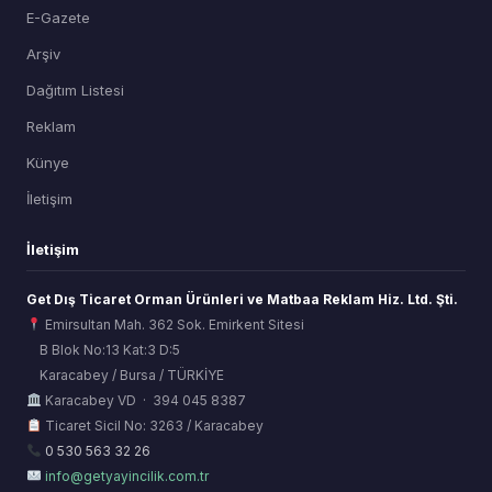
E-Gazete
Arşiv
Dağıtım Listesi
Reklam
Künye
İletişim
İletişim
Get Dış Ticaret Orman Ürünleri ve Matbaa Reklam Hiz. Ltd. Şti.
Emirsultan Mah. 362 Sok. Emirkent Sitesi
B Blok No:13 Kat:3 D:5
Karacabey / Bursa / TÜRKİYE
ORSİAD AI
Karacabey VD · 394 045 8387
Sektörel Hafıza Asistanı
Ticaret Sicil No: 3263 / Karacabey
0 530 563 32 26
info@getyayincilik.com.tr