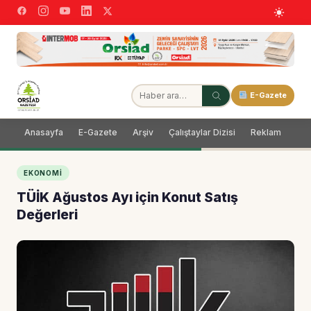
E-Gazete
Anasayfa
E-Gazete
Arşiv
Çalıştaylar Dizisi
Reklam
Dağ
EKONOMI
TÜİK Ağustos Ayı için Konut Satış
Değerleri