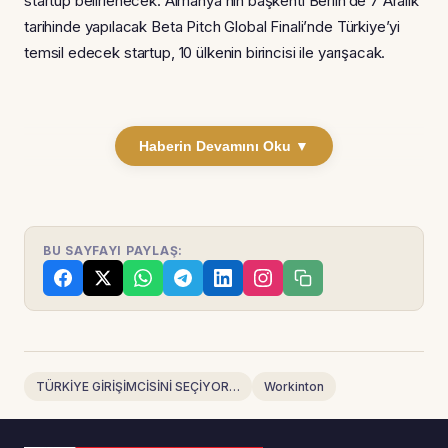
startup belirlenecek. Almanya’nın başkenti Berlin’de 7 Aralık
tarihinde yapılacak Beta Pitch Global Finali’nde Türkiye’yi
temsil edecek startup, 10 ülkenin birincisi ile yarışacak.
Haberin Devamını Oku ▼
BU SAYFAYI PAYLAŞ:
TÜRKİYE GİRİŞİMCİSİNİ SEÇİYOR…
Workinton