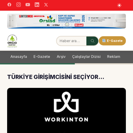
E-Gazete
Anasayfa
E-Gazete
Arşiv
Çalıştaylar Dizisi
Reklam
Dağ
TÜRKİYE GİRİŞİMCİSİNİ SEÇİYOR…