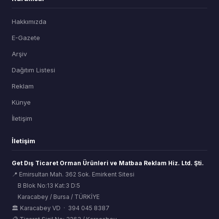
Hakkımızda
E-Gazete
Arşiv
Dağıtım Listesi
Reklam
Künye
İletişim
İletişim
Get Dış Ticaret Orman Ürünleri ve Matbaa Reklam Hiz. Ltd. Şti.
📍 Emirsultan Mah. 362 Sok. Emirkent Sitesi
B Blok No:13 Kat:3 D:5
Karacabey / Bursa / TÜRKİYE
ORSİAD AI
🌲
🏛 Karacabey VD · 394 045 8387
Sektörel Hafıza Asistanı