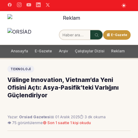
📰 E-Gazete
Anasayfa
E-Gazete
Arşiv
Çalıştaylar Dizisi
Reklam
Dağ
TEKNOLOJI
Välinge Innovation, Vietnam’da Yeni
Ofisini Açtı: Asya-Pasifik’teki Varlığını
Güçlendiriyor
Yazar:
Orsiad Gazetesi
📅 01 Aralık 2025
⏱ 3 dk okuma
👁 75 görüntülenme
🔴 Son 1 saatte 1 kişi okudu