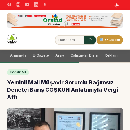
E-Gazete
Anasayfa
E-Gazete
Arşiv
Çalıştaylar Dizisi
Reklam
Dağ
EKONOMI
Yeminli Mali Müşavir Sorumlu Bağımsız
Denetçi Barış COŞKUN Anlatımıyla Vergi
Affı