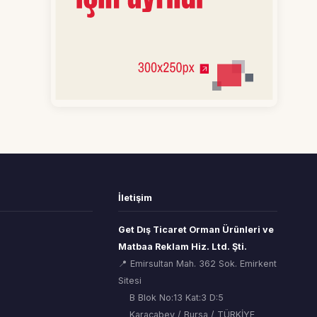
İletişim
Get Dış Ticaret Orman Ürünleri ve
Matbaa Reklam Hiz. Ltd. Şti.
📍 Emirsultan Mah. 362 Sok. Emirkent
Sitesi
B Blok No:13 Kat:3 D:5
Karacabey / Bursa / TÜRKİYE