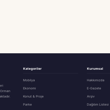
Kategoriler
Kurumsal
Mobilya
Hakkımızda
eri
Ekonomi
E-Gazete
t Orman
ktadır.
Konut & Proje
Arşiv
Parke
Dağıtım Listesi