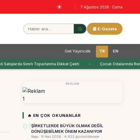
7 Ağustos 2026 · Cuma
📰 E-Gazete
Get Yayıncılık
TR
EN
 Satışlarda Sınırlı Toparlanma Dikkat Çekti
Çocuk Odalarında Renk
REKLAM
1
🔥 EN ÇOK OKUNANLAR
01
ŞİRKETLERDE BÜYÜK OLMAK DEĞİL
DÖNÜŞEBİLMEK ÖNEM KAZANIYOR
Kapı · 9 Haz 2026
· 4.423 görüntülenme