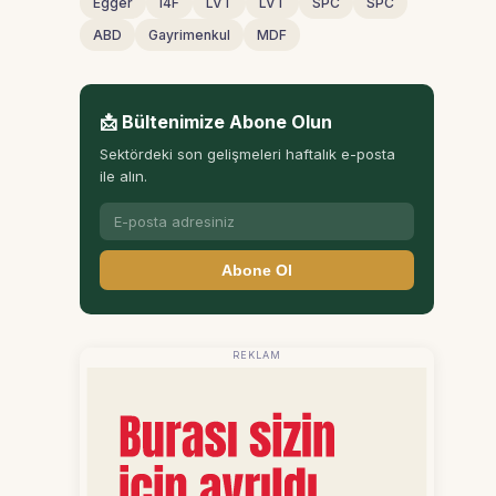
Egger
I4F
LVT
LVT
SPC
SPC
ABD
Gayrimenkul
MDF
📩 Bültenimize Abone Olun
Sektördeki son gelişmeleri haftalık e-posta
ile alın.
Abone Ol
REKLAM