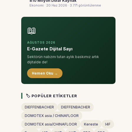
810 Milyon Dolar Kaynak
Ekonomi · 20 Haz 2026
· 3.771 görüntülenme
📖
AĞUSTOS 2026
E-Gazete Dijital Sayı
Sektörün nabzını tutan aylık baskımız artık
dijitalde de!
Hemen Oku →
🏷 POPÜLER ETIKETLER
DIEFFENBACHER
DIEFFENBACHER
DOMOTEX asia / CHINAFLOOR
DOMOTEX asia/CHINAFLOOR
Kereste
I4F