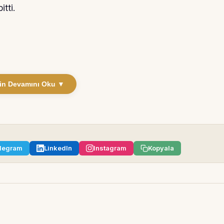
itti.
in Devamını Oku ▼
legram
LinkedIn
Instagram
Kopyala