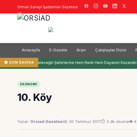
Orman Sanayi İşadamları Gazetesi
Anasayfa
E-Gazete
Arşiv
Çalıştaylar Dizisi
🔴 SON DAKIKA
Filli Boya Geleceğin Şehirlerine Hem Renk Hem Dayanım Kazandırı
EKONOMI
10. Köy
Yazar:
Orsiad Gazetesi
📅 30 Temmuz 2017
⏱ 3 dk okuma
👁 