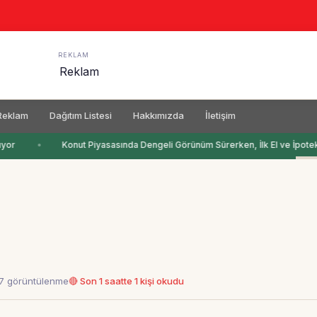
REKLAM
Reklam
Dağıtım Listesi
Hakkımızda
İletişim
yor
Konut Piyasasında Dengeli Görünüm Sürerken, İlk El ve İpotekli
47 görüntülenme
🔴 Son 1 saatte 1 kişi okudu