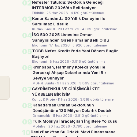
02
Nefesler Tutuldu: Sektörün Geleceği
INTERMOB 2026’da Belirleniyor
Etkinlik · 25 Haz 2026
· 4.120 görüntülenme
03
Kenar Bandında 30 Yıllık Deneyim ile
Sarsılmaz Liderlik
KENAR BANDI · 23 Haz 2026
· 4.080 görüntülenme
04
İSO 500 2025 Listesine Orman
Sanayisinden Giren Firmalar Belli Oldu
Ekonomi · 17 Haz 2026
· 3.920 görüntülenme
05
TOBB Nefes Kredisi’nde Yeni Dönem Bugün
Başlıyor!
Ekonomi · 8 Haz 2026
· 3.916 görüntülenme
06
Kronospan, Harmony Koleksiyonu ile
Gerçekçi Ahşap Dekorlarında Yeni Bir
Seviye Sunuyor
MDF & Sunta · 9 Haz 2026
· 3.869 görüntülenme
07
GAYRİMENKUL VE GİRİŞİMCİLİKTE
YÜKSELEN BİR İSİM
Konut & Proje · 11 Haz 2026
· 3.816 görüntülenme
08
Kanada’dan Orman Sektörünün
Dönüşümüne 130 Milyon Dolarlık Destek
Ormancılık · 11 Haz 2026
· 3.810 görüntülenme
09
Türk Mobilya İhracatçıları İngiltere Yolcusu
Mobilya · 20 Haz 2026
· 3.798 görüntülenme
10
DenizBank’tan Su Odaklı Mavi Finansmana