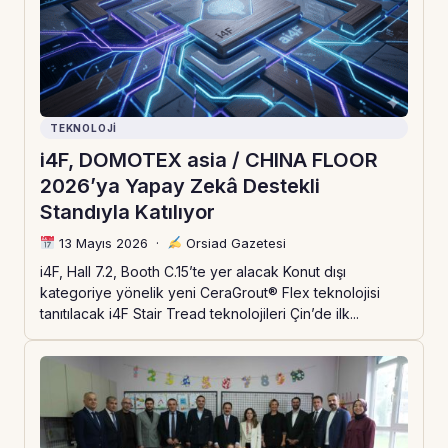
TEKNOLOJI
i4F, DOMOTEX asia / CHINA FLOOR
2026’ya Yapay Zekâ Destekli
Standıyla Katılıyor
13 Mayıs 2026
·
Orsiad Gazetesi
i4F, Hall 7.2, Booth C.15’te yer alacak Konut dışı
kategoriye yönelik yeni CeraGrout® Flex teknolojisi
tanıtılacak i4F Stair Tread teknolojileri Çin’de ilk...