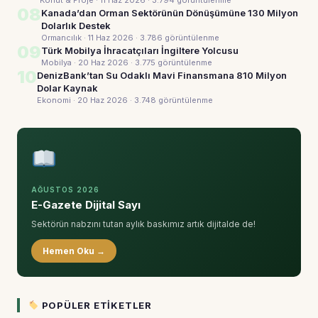
Konut & Proje · 11 Haz 2026
· 3.794 görüntülenme
08
Kanada’dan Orman Sektörünün Dönüşümüne 130 Milyon
Dolarlık Destek
Ormancılık · 11 Haz 2026
· 3.786 görüntülenme
09
Türk Mobilya İhracatçıları İngiltere Yolcusu
Mobilya · 20 Haz 2026
· 3.775 görüntülenme
10
DenizBank’tan Su Odaklı Mavi Finansmana 810 Milyon
Dolar Kaynak
Ekonomi · 20 Haz 2026
· 3.748 görüntülenme
AĞUSTOS 2026
E-Gazete Dijital Sayı
Sektörün nabzını tutan aylık baskımız artık dijitalde de!
Hemen Oku →
POPÜLER ETIKETLER