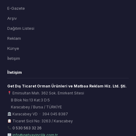
E-Gazete
Arşiv
Dağıtım Listesi
Reklam
Künye
İletişim
İletişim
Get Dış Ticaret Orman Ürünleri ve Matbaa Reklam Hiz. Ltd. Şti.
Emirsultan Mah. 362 Sok. Emirkent Sitesi
B Blok No:13 Kat:3 D:5
Karacabey / Bursa / TÜRKİYE
ORSİAD AI
Karacabey VD · 394 045 8387
Sektörel Hafıza Asistanı
Ticaret Sicil No: 3263 / Karacabey
0 530 563 32 26
info@getyayincilik.com.tr