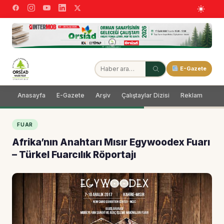
E-Gazete
Anasayfa
E-Gazete
Arşiv
Çalıştaylar Dizisi
Reklam
Dağ
FUAR
Afrika’nın Anahtarı Mısır Egywoodex Fuarı
– Türkel Fuarcılık Röportajı