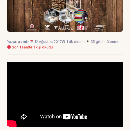
Yazar:
admin
12 Ağustos 2017
1 dk okuma
35 görüntülenme
Son 1 saatte 1 kişi okudu