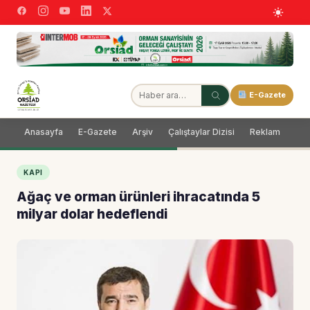
E-Gazete
Anasayfa
E-Gazete
Arşiv
Çalıştaylar Dizisi
Reklam
Dağ
KAPI
Ağaç ve orman ürünleri ihracatında 5
milyar dolar hedeflendi