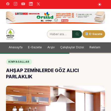
E-Gazete
Anasayfa
E-Gazete
Arşiv
Çalıştaylar Dizisi
Reklam
Dağ
KIMYASALLAR
AHŞAP ZEMİNLERDE GÖZ ALICI
PARLAKLIK