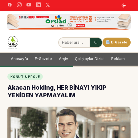
E-Gazete
Anasayfa
E-Gazete
Arşiv
Çalıştaylar Dizisi
Reklam
Dağ
KONUT & PROJE
Akacan Holding, HER BİNAYI YIKIP
YENİDEN YAPMAYALIM