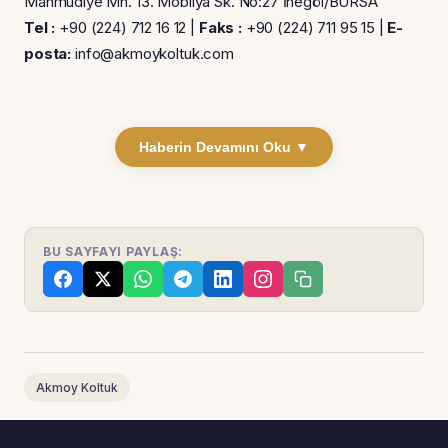
Mahmudiye Mh. 13. Mobilya Sk. No:27 İnegöl/BURSA
Tel :
+90 (224) 712 16 12 |
Faks :
+90 (224) 711 95 15 |
E-
posta:
info@akmoykoltuk.com
Haberin Devamını Oku ▼
BU SAYFAYI PAYLAŞ:
Akmoy Koltuk