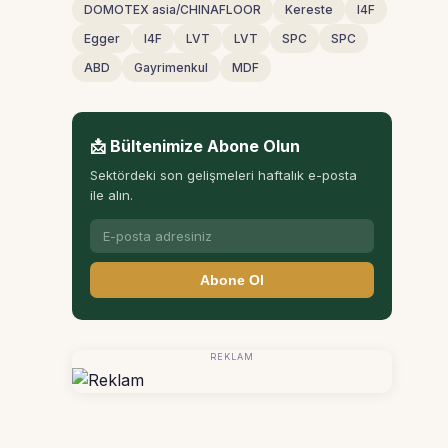
DOMOTEX asia/CHINAFLOOR
Kereste
I4F
Egger
I4F
LVT
LVT
SPC
SPC
ABD
Gayrimenkul
MDF
📩 Bültenimize Abone Olun
Sektördeki son gelişmeleri haftalık e-posta
ile alın.
Abone Ol
REKLAM