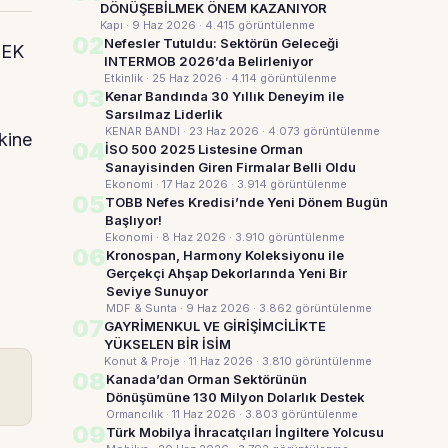
DÖNÜŞEBİLMEK ÖNEM KAZANIYOR
Kapı · 9 Haz 2026
· 4.415 görüntülenme
02
Nefesler Tutuldu: Sektörün Geleceği
BEK
INTERMOB 2026’da Belirleniyor
Etkinlik · 25 Haz 2026
· 4.114 görüntülenme
03
Kenar Bandında 30 Yıllık Deneyim ile
Sarsılmaz Liderlik
KENAR BANDI · 23 Haz 2026
· 4.073 görüntülenme
akine
04
İSO 500 2025 Listesine Orman
Sanayisinden Giren Firmalar Belli Oldu
Ekonomi · 17 Haz 2026
· 3.914 görüntülenme
05
TOBB Nefes Kredisi’nde Yeni Dönem Bugün
Başlıyor!
Ekonomi · 8 Haz 2026
· 3.910 görüntülenme
06
Kronospan, Harmony Koleksiyonu ile
Gerçekçi Ahşap Dekorlarında Yeni Bir
Seviye Sunuyor
MDF & Sunta · 9 Haz 2026
· 3.862 görüntülenme
07
GAYRİMENKUL VE GİRİŞİMCİLİKTE
YÜKSELEN BİR İSİM
Konut & Proje · 11 Haz 2026
· 3.810 görüntülenme
08
Kanada’dan Orman Sektörünün
Dönüşümüne 130 Milyon Dolarlık Destek
Ormancılık · 11 Haz 2026
· 3.803 görüntülenme
09
Türk Mobilya İhracatçıları İngiltere Yolcusu