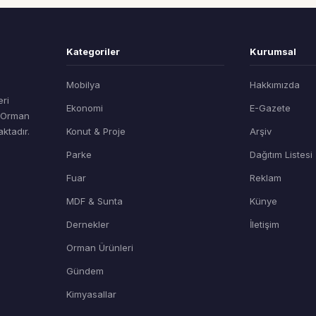
Kategoriler
Kurumsal
Mobilya
Hakkımızda
eri
Ekonomi
E-Gazete
t Orman
ktadır.
Konut & Proje
Arşiv
Parke
Dağıtım Listesi
Fuar
Reklam
MDF & Sunta
Künye
Dernekler
İletişim
Orman Ürünleri
Gündem
Kimyasallar