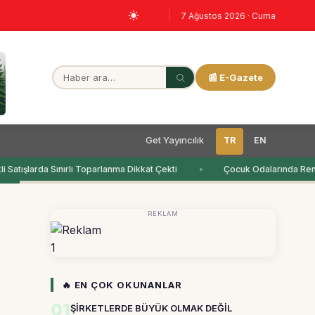
7 Ağustos 2026 · Cuma
📰 E-Gazete
Get Yayıncılık
TR
EN
Satışlarda Sınırlı Toparlanma Dikkat Çekti
Çocuk Odalarında Renk
REKLAM
1
🔥 EN ÇOK OKUNANLAR
01
ŞİRKETLERDE BÜYÜK OLMAK DEĞİL