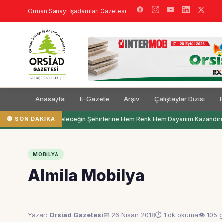
Orman Sanayi İşadamları Gazetesi
Anasayfa
E-Gazete
Arşiv
Çalıştaylar Dizisi
🔴 SON DAKIKA
Filli Boya Geleceğin Şehirlerine Hem Renk Hem Dayanım Kazandırı
MOBILYA
Almila Mobilya
Yazar:
Orsiad Gazetesi
📅 26 Nisan 2018
⏱ 1 dk okuma
👁 105 