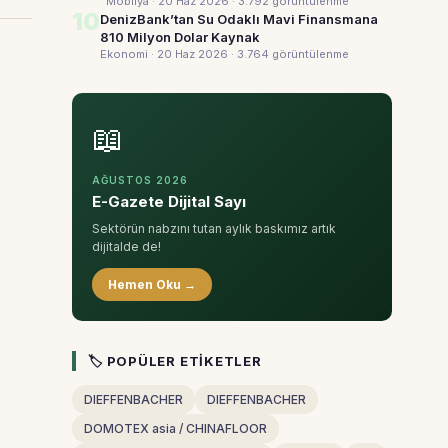
Mobilya · 20 Haz 2026
· 3.792 görüntülenme
10
DenizBank’tan Su Odaklı Mavi Finansmana
810 Milyon Dolar Kaynak
Ekonomi · 20 Haz 2026
· 3.764 görüntülenme
📖
AĞUSTOS 2026
E-Gazete Dijital Sayı
Sektörün nabzını tutan aylık baskımız artık
dijitalde de!
Hemen Oku →
🏷 POPÜLER ETIKETLER
DIEFFENBACHER
DIEFFENBACHER
DOMOTEX asia / CHINAFLOOR