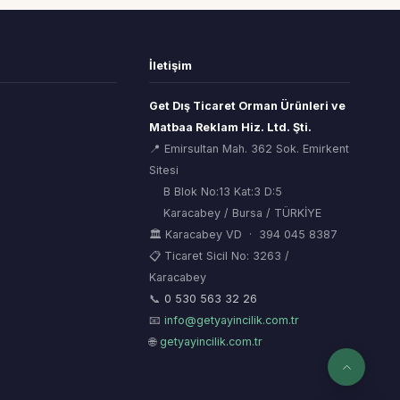
İletişim
Get Dış Ticaret Orman Ürünleri ve
Matbaa Reklam Hiz. Ltd. Şti.
📍 Emirsultan Mah. 362 Sok. Emirkent
Sitesi
B Blok No:13 Kat:3 D:5
Karacabey / Bursa / TÜRKİYE
🏛 Karacabey VD · 394 045 8387
📋 Ticaret Sicil No: 3263 /
Karacabey
ORSİAD AI
🌲
Sektörel Hafıza Asistanı
📞
0 530 563 32 26
📧
info@getyayincilik.com.tr
🌐
getyayincilik.com.tr