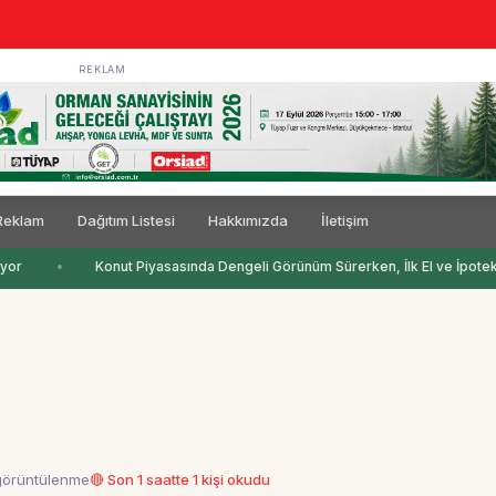
REKLAM
Reklam
Dağıtım Listesi
Hakkımızda
İletişim
yor
Konut Piyasasında Dengeli Görünüm Sürerken, İlk El ve İpotekli 
görüntülenme
🔴 Son 1 saatte 1 kişi okudu