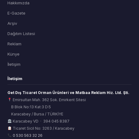
Hakkımızda
E-Gazete
Arşiv
Dağıtım Listesi
Reklam
Künye
İletişim
İletişim
Get Dış Ticaret Orman Ürünleri ve Matbaa Reklam Hiz. Ltd. Şti.
Emirsultan Mah. 362 Sok. Emirkent Sitesi
B Blok No:13 Kat:3 D:5
Karacabey / Bursa / TÜRKİYE
ORSİAD AI
Karacabey VD · 394 045 8387
Sektörel Hafıza Asistanı
Ticaret Sicil No: 3263 / Karacabey
0 530 563 32 26