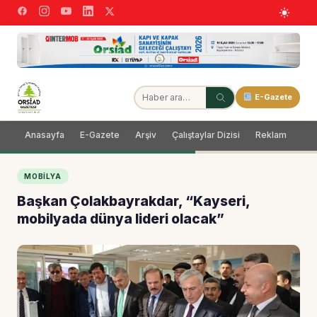
E-Gazete
Anasayfa
E-Gazete
Arşiv
Çalıştaylar Dizisi
Reklam
Dağ
MOBILYA
Başkan Çolakbayrakdar, “Kayseri,
mobilyada dünya lideri olacak”