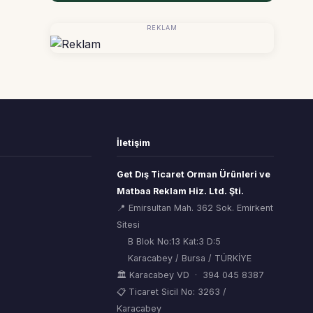
REKLAM
İletişim
Get Dış Ticaret Orman Ürünleri ve
Matbaa Reklam Hiz. Ltd. Şti.
📍 Emirsultan Mah. 362 Sok. Emirkent
Sitesi
B Blok No:13 Kat:3 D:5
Karacabey / Bursa / TÜRKİYE
🏛 Karacabey VD · 394 045 8387
📋 Ticaret Sicil No: 3263 /
Karacabey
ORSİAD AI