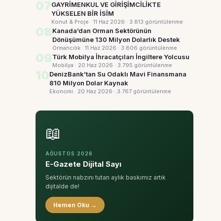
07
GAYRİMENKUL VE GİRİŞİMCİLİKTE
YÜKSELEN BİR İSİM
Konut & Proje · 11 Haz 2026
· 3.813 görüntülenme
08
Kanada’dan Orman Sektörünün
Dönüşümüne 130 Milyon Dolarlık Destek
Ormancılık · 11 Haz 2026
· 3.806 görüntülenme
09
Türk Mobilya İhracatçıları İngiltere Yolcusu
Mobilya · 20 Haz 2026
· 3.795 görüntülenme
10
DenizBank’tan Su Odaklı Mavi Finansmana
810 Milyon Dolar Kaynak
Ekonomi · 20 Haz 2026
· 3.767 görüntülenme
📖
AĞUSTOS 2026
E-Gazete Dijital Sayı
Sektörün nabzını tutan aylık baskımız artık
dijitalde de!
Hemen Oku →