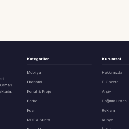
Kategoriler
Kurumsal
Mobilya
Hakkımızda
eri
Ekonomi
E-Gazete
t Orman
ktadır.
Konut & Proje
Arşiv
Parke
Dağıtım Listesi
Fuar
Reklam
MDF & Sunta
Künye