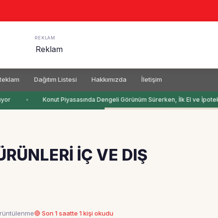
REKLAM
Reklam
Dağıtım Listesi
Hakkımızda
İletişim
yor
Konut Piyasasında Dengeli Görünüm Sürerken, İlk El ve İpotekli 
ÜNLERİ İÇ VE DIŞ
örüntülenme
🔴 Son 1 saatte 1 kişi okudu