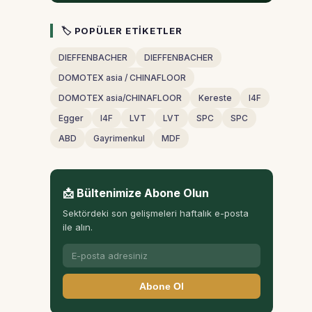
🏷 POPÜLER ETIKETLER
DIEFFENBACHER
DIEFFENBACHER
DOMOTEX asia / CHINAFLOOR
DOMOTEX asia/CHINAFLOOR
Kereste
I4F
Egger
I4F
LVT
LVT
SPC
SPC
ABD
Gayrimenkul
MDF
📩 Bültenimize Abone Olun
Sektördeki son gelişmeleri haftalık e-posta
ile alın.
Abone Ol