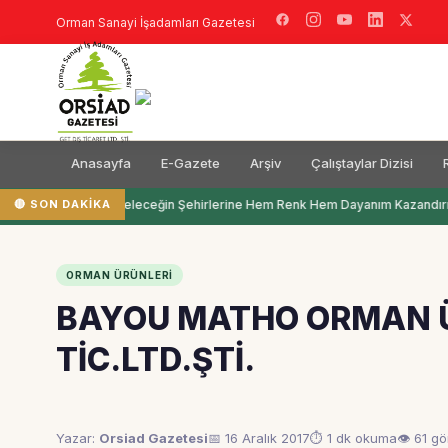
Orman Sanayi İşadamları Gazetesi
Anasayfa
E-Gazete
Arşiv
Çalıştaylar Dizisi
🔴 SON DAKIKA
Filli Boya Geleceğin Şehirlerine Hem Renk Hem Dayanım Kazandırı
ORMAN ÜRÜNLERI
BAYOU MATHO ORMAN ÜR
TİC.LTD.ŞTİ.
Yazar:
Orsiad Gazetesi
📅 16 Aralık 2017
⏱ 1 dk okuma
👁 61 g