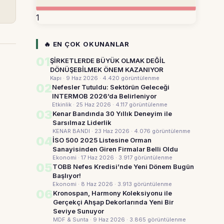
1
🔥 EN ÇOK OKUNANLAR
01
ŞİRKETLERDE BÜYÜK OLMAK DEĞİL
DÖNÜŞEBİLMEK ÖNEM KAZANIYOR
Kapı · 9 Haz 2026
· 4.420 görüntülenme
02
Nefesler Tutuldu: Sektörün Geleceği
INTERMOB 2026’da Belirleniyor
Etkinlik · 25 Haz 2026
· 4.117 görüntülenme
03
Kenar Bandında 30 Yıllık Deneyim ile
Sarsılmaz Liderlik
KENAR BANDI · 23 Haz 2026
· 4.076 görüntülenme
04
İSO 500 2025 Listesine Orman
Sanayisinden Giren Firmalar Belli Oldu
Ekonomi · 17 Haz 2026
· 3.917 görüntülenme
05
TOBB Nefes Kredisi’nde Yeni Dönem Bugün
Başlıyor!
Ekonomi · 8 Haz 2026
· 3.913 görüntülenme
06
Kronospan, Harmony Koleksiyonu ile
Gerçekçi Ahşap Dekorlarında Yeni Bir
Seviye Sunuyor
MDF & Sunta · 9 Haz 2026
· 3.865 görüntülenme