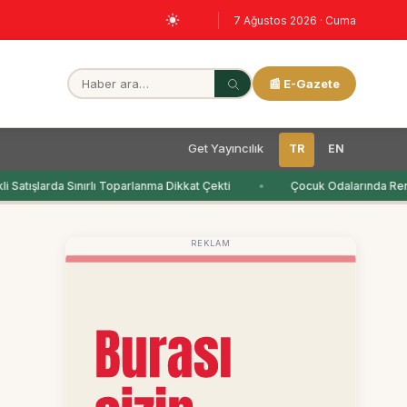
7 Ağustos 2026 · Cuma
📰 E-Gazete
Get Yayıncılık
TR
EN
Satışlarda Sınırlı Toparlanma Dikkat Çekti
Çocuk Odalarında Renk
REKLAM